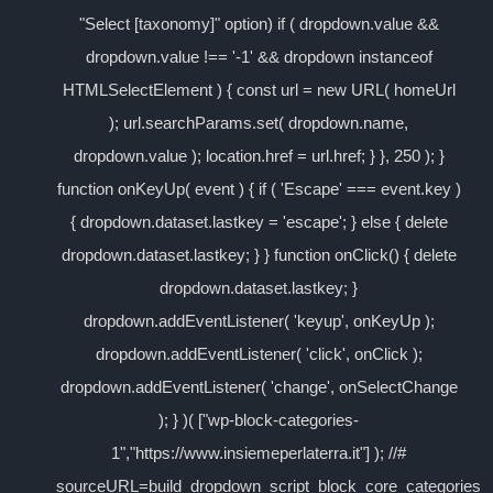
"Select [taxonomy]" option) if ( dropdown.value &&
dropdown.value !== '-1' && dropdown instanceof
HTMLSelectElement ) { const url = new URL( homeUrl
); url.searchParams.set( dropdown.name,
dropdown.value ); location.href = url.href; } }, 250 ); }
function onKeyUp( event ) { if ( 'Escape' === event.key )
{ dropdown.dataset.lastkey = 'escape'; } else { delete
dropdown.dataset.lastkey; } } function onClick() { delete
dropdown.dataset.lastkey; }
dropdown.addEventListener( 'keyup', onKeyUp );
dropdown.addEventListener( 'click', onClick );
dropdown.addEventListener( 'change', onSelectChange
); } )( ["wp-block-categories-
1","https://www.insiemeperlaterra.it"] ); //#
sourceURL=build_dropdown_script_block_core_categories