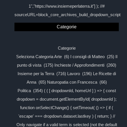
1","https://www.insiemeperlaterra.it"] ); //#
sourceURL=block_core_archives_build_dropdown_script
Categorie
Categorie
Seleziona Categoria Arte (6) I consigli di Matteo (25) Il
punto di vista (175) Inchieste / Approfondimenti (260)
Insieme per la Terra (716) Lavoro (196) Le Ricette di
Anna (65) Naturopatia con Francesca (66)
Politica (354) ( ( [ dropdownId, homeUrl ] ) => { const
dropdown = document.getElementById( dropdownId );
function onSelectChange() { setTimeout( () => { if (
'escape' === dropdown.dataset.lastkey ) { return; } //
Only navigate if a valid term is selected (not the default