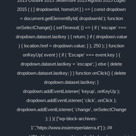
2015 Ottobre 2015 Settembre 2015 Agosto 2015 Luglio
2015 ( ( [ dropdownId, homeUrl ] ) => { const dropdown
= document.getElementById( dropdownId ); function
onSelectChange() { setTimeout( () => { if ( 'escape' ===
dropdown.dataset.lastkey ) { return; } if ( dropdown.value
) { location.href = dropdown.value; } }, 250 ); } function
onKeyUp( event ) { if ( 'Escape' === event.key ) {
dropdown.dataset.lastkey = 'escape'; } else { delete
dropdown.dataset.lastkey; } } function onClick() { delete
dropdown.dataset.lastkey; }
dropdown.addEventListener( 'keyup', onKeyUp );
dropdown.addEventListener( 'click', onClick );
dropdown.addEventListener( 'change', onSelectChange
); } )( ["wp-block-archives-
1","https://www.insiemeperlaterra.it"] ); //#