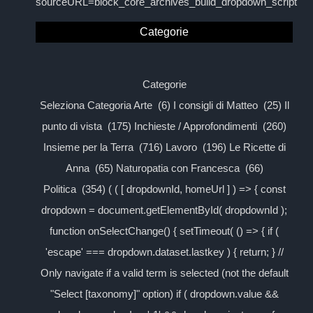
sourceURL=block_core_archives_build_dropdown_script
Categorie
Categorie
Seleziona Categoria Arte (6) I consigli di Matteo (25) Il
punto di vista (175) Inchieste / Approfondimenti (260)
Insieme per la Terra (716) Lavoro (196) Le Ricette di
Anna (65) Naturopatia con Francesca (66)
Politica (354) ( ( [ dropdownId, homeUrl ] ) => { const
dropdown = document.getElementById( dropdownId );
function onSelectChange() { setTimeout( () => { if (
'escape' === dropdown.dataset.lastkey ) { return; } //
Only navigate if a valid term is selected (not the default
"Select [taxonomy]" option) if ( dropdown.value &&