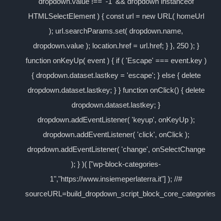
dropdown.value !== '-1' && dropdown instanceof
HTMLSelectElement ) { const url = new URL( homeUrl
); url.searchParams.set( dropdown.name,
dropdown.value ); location.href = url.href; } }, 250 ); }
function onKeyUp( event ) { if ( 'Escape' === event.key )
{ dropdown.dataset.lastkey = 'escape'; } else { delete
dropdown.dataset.lastkey; } } function onClick() { delete
dropdown.dataset.lastkey; }
dropdown.addEventListener( 'keyup', onKeyUp );
dropdown.addEventListener( 'click', onClick );
dropdown.addEventListener( 'change', onSelectChange
); } )( ["wp-block-categories-
1","https://www.insiemeperlaterra.it"] ); //#
sourceURL=build_dropdown_script_block_core_categories