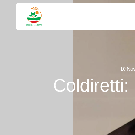
10 No
Coldiretti