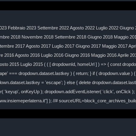
023 Febbraio 2023 Settembre 2022 Agosto 2022 Luglio 2022 Giugno 
mbre 2018 Novembre 2018 Settembre 2018 Giugno 2018 Maggio 2018
embre 2017 Agosto 2017 Luglio 2017 Giugno 2017 Maggio 2017 Apr
 2016 Agosto 2016 Luglio 2016 Giugno 2016 Maggio 2016 Aprile 2
to 2015 Luglio 2015 ( ( [ dropdownId, homeUrl ] ) => { const drop
ape' === dropdown.dataset.lastkey ) { return; } if ( dropdown.value ) { 
own.dataset.lastkey = 'escape'; } else { delete dropdown.dataset.lastke
( 'keyup', onKeyUp ); dropdown.addEventListener( 'click', onClick )
/www.insiemeperlaterra.it"] ); //# sourceURL=block_core_archives_bu