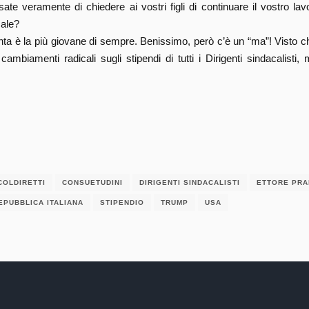
sate veramente di chiedere ai vostri figli di continuare il vostro lav
cale?
unta è la più giovane di sempre. Benissimo, però c’è un “ma”! Visto c
 cambiamenti radicali sugli stipendi di tutti i Dirigenti sindacalis
COLDIRETTI
CONSUETUDINI
DIRIGENTI SINDACALISTI
ETTORE PRA
EPUBBLICA ITALIANA
STIPENDIO
TRUMP
USA