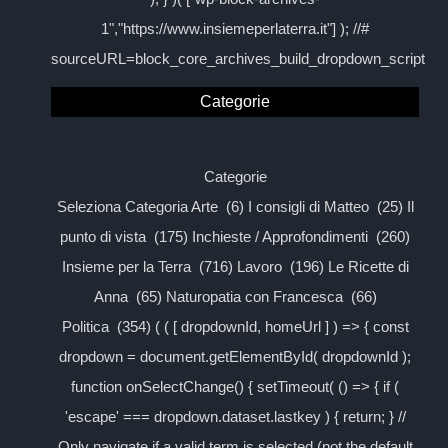
1","https://www.insiemeperlaterra.it"] ); //#
sourceURL=block_core_archives_build_dropdown_script
Categorie
Categorie
Seleziona Categoria Arte (6) I consigli di Matteo (25) Il
punto di vista (175) Inchieste / Approfondimenti (260)
Insieme per la Terra (716) Lavoro (196) Le Ricette di
Anna (65) Naturopatia con Francesca (66)
Politica (354) ( ( [ dropdownId, homeUrl ] ) => { const
dropdown = document.getElementById( dropdownId );
function onSelectChange() { setTimeout( () => { if (
'escape' === dropdown.dataset.lastkey ) { return; } //
Only navigate if a valid term is selected (not the default