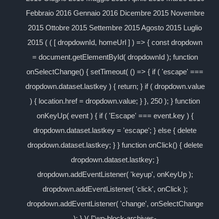
Febbraio 2016 Gennaio 2016 Dicembre 2015 Novembre
2015 Ottobre 2015 Settembre 2015 Agosto 2015 Luglio
2015 ( ( [ dropdownId, homeUrl ] ) => { const dropdown
= document.getElementById( dropdownId ); function
onSelectChange() { setTimeout( () => { if ( 'escape' ===
dropdown.dataset.lastkey ) { return; } if ( dropdown.value
) { location.href = dropdown.value; } }, 250 ); } function
onKeyUp( event ) { if ( 'Escape' === event.key ) {
dropdown.dataset.lastkey = 'escape'; } else { delete
dropdown.dataset.lastkey; } } function onClick() { delete
dropdown.dataset.lastkey; }
dropdown.addEventListener( 'keyup', onKeyUp );
dropdown.addEventListener( 'click', onClick );
dropdown.addEventListener( 'change', onSelectChange
); } )( ["wp-block-archives-