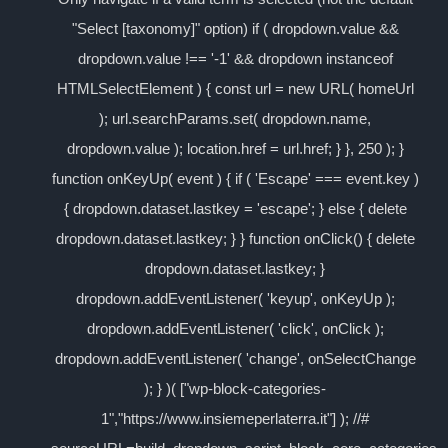
"Select [taxonomy]" option) if ( dropdown.value &&
dropdown.value !== '-1' && dropdown instanceof
HTMLSelectElement ) { const url = new URL( homeUrl
); url.searchParams.set( dropdown.name,
dropdown.value ); location.href = url.href; } }, 250 ); }
function onKeyUp( event ) { if ( 'Escape' === event.key )
{ dropdown.dataset.lastkey = 'escape'; } else { delete
dropdown.dataset.lastkey; } } function onClick() { delete
dropdown.dataset.lastkey; }
dropdown.addEventListener( 'keyup', onKeyUp );
dropdown.addEventListener( 'click', onClick );
dropdown.addEventListener( 'change', onSelectChange
); } )( ["wp-block-categories-
1","https://www.insiemeperlaterra.it"] ); //#