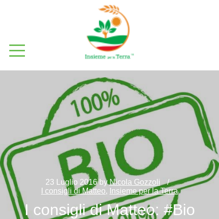
23 Luglio 2016
by
Nicola Gozzoli
I consigli di Matteo
,
Insieme per la Terra
I consigli di Matteo: #Bio