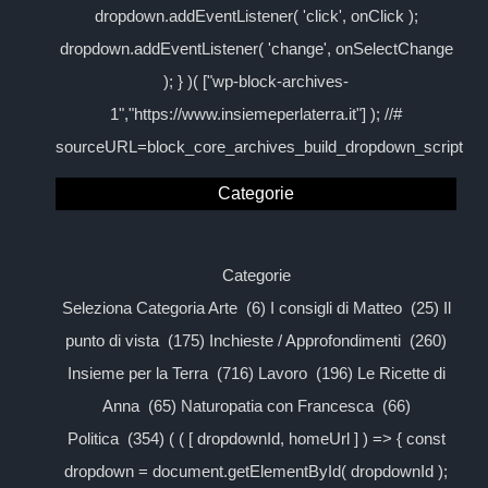
dropdown.addEventListener( 'click', onClick );
dropdown.addEventListener( 'change', onSelectChange
); } )( ["wp-block-archives-
1","https://www.insiemeperlaterra.it"] ); //#
sourceURL=block_core_archives_build_dropdown_script
Categorie
Categorie
Seleziona Categoria Arte (6) I consigli di Matteo (25) Il
punto di vista (175) Inchieste / Approfondimenti (260)
Insieme per la Terra (716) Lavoro (196) Le Ricette di
Anna (65) Naturopatia con Francesca (66)
Politica (354) ( ( [ dropdownId, homeUrl ] ) => { const
dropdown = document.getElementById( dropdownId );