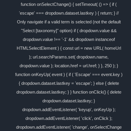
function onSelectChange() { setTimeout( () => { if (
'escape' === dropdown.dataset.lastkey ) { return; } //
Only navigate if a valid term is selected (not the default
"Select [taxonomy]" option) if ( dropdown.value &&
dropdown.value !== '-1' && dropdown instanceof
HTMLSelectElement ) { const url = new URL( homeUrl
); url.searchParams.set( dropdown.name,
dropdown.value ); location.href = url.href; } }, 250 ); }
function onKeyUp( event ) { if ( 'Escape' === event.key )
{ dropdown.dataset.lastkey = 'escape'; } else { delete
dropdown.dataset.lastkey; } } function onClick() { delete
dropdown.dataset.lastkey; }
dropdown.addEventListener( 'keyup', onKeyUp );
dropdown.addEventListener( 'click', onClick );
dropdown.addEventListener( 'change', onSelectChange