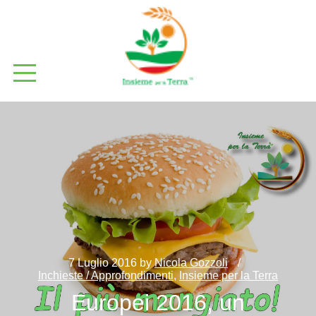
7 Luglio 2016
by
Nicola Gozzoli
Inchieste / Approfondimenti
,
Insieme per la Terra
Europei 2016, un