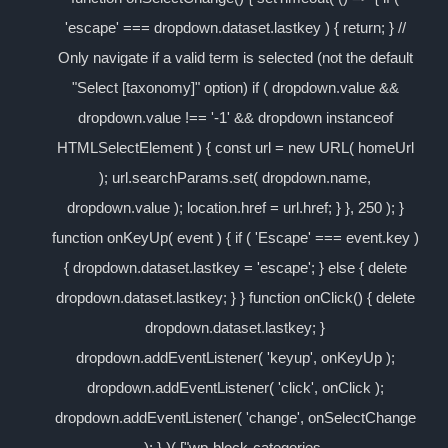
'escape' === dropdown.dataset.lastkey ) { return; } //
Only navigate if a valid term is selected (not the default
"Select [taxonomy]" option) if ( dropdown.value &&
dropdown.value !== '-1' && dropdown instanceof
HTMLSelectElement ) { const url = new URL( homeUrl
); url.searchParams.set( dropdown.name,
dropdown.value ); location.href = url.href; } }, 250 ); }
function onKeyUp( event ) { if ( 'Escape' === event.key )
{ dropdown.dataset.lastkey = 'escape'; } else { delete
dropdown.dataset.lastkey; } } function onClick() { delete
dropdown.dataset.lastkey; }
dropdown.addEventListener( 'keyup', onKeyUp );
dropdown.addEventListener( 'click', onClick );
dropdown.addEventListener( 'change', onSelectChange
); } )( ["wp-block-categories-