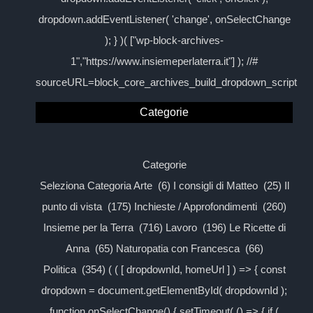
dropdown.addEventListener( 'change', onSelectChange
); } )( ["wp-block-archives-
1","https://www.insiemeperlaterra.it"] ); //#
sourceURL=block_core_archives_build_dropdown_script
Categorie
Categorie
Seleziona Categoria Arte (6) I consigli di Matteo (25) Il
punto di vista (175) Inchieste / Approfondimenti (260)
Insieme per la Terra (716) Lavoro (196) Le Ricette di
Anna (65) Naturopatia con Francesca (66)
Politica (354) ( ( [ dropdownId, homeUrl ] ) => { const
dropdown = document.getElementById( dropdownId );
function onSelectChange() { setTimeout( () => { if (