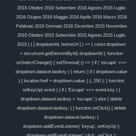
2016 Ottobre 2016 Settembre 2016 Agosto 2016 Luglio
2016 Giugno 2016 Maggio 2016 Aprile 2016 Marzo 2016
Febbraio 2016 Gennaio 2016 Dicembre 2015 Novembre
2015 Ottobre 2015 Settembre 2015 Agosto 2015 Luglio
2015 ( ( [ dropdownId, homeUrl ] ) => { const dropdown
= document.getElementById( dropdownId ); function
onSelectChange() { setTimeout( () => { if ( 'escape' ===
dropdown.dataset.lastkey ) { return; } if ( dropdown.value
) { location.href = dropdown.value; } }, 250 ); } function
onKeyUp( event ) { if ( 'Escape' === event.key ) {
dropdown.dataset.lastkey = 'escape'; } else { delete
dropdown.dataset.lastkey; } } function onClick() { delete
dropdown.dataset.lastkey; }
dropdown.addEventListener( 'keyup', onKeyUp );
dropdown.addEventListener( 'click', onClick );