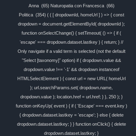
Anna (65) Naturopatia con Francesca (66)
Politica (354) ( ( [ dropdownId, homeUrl ] ) => { const
dropdown = document.getElementById( dropdownId );
function onSelectChange() { setTimeout( () => { if (
'escape' === dropdown.dataset.lastkey ) { return; } //
Only navigate if a valid term is selected (not the default
"Select [taxonomy]" option) if ( dropdown.value &&
dropdown.value !== '-1' && dropdown instanceof
HTMLSelectElement ) { const url = new URL( homeUrl
); url.searchParams.set( dropdown.name,
dropdown.value ); location.href = url.href; } }, 250 ); }
function onKeyUp( event ) { if ( 'Escape' === event.key )
{ dropdown.dataset.lastkey = 'escape'; } else { delete
dropdown.dataset.lastkey; } } function onClick() { delete
dropdown.dataset.lastkey; }