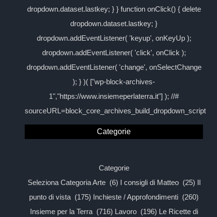
dropdown.dataset.lastkey; } } function onClick() { delete
dropdown.dataset.lastkey; }
dropdown.addEventListener( 'keyup', onKeyUp );
dropdown.addEventListener( 'click', onClick );
dropdown.addEventListener( 'change', onSelectChange
); } )( ["wp-block-archives-
1","https://www.insiemeperlaterra.it"] ); //#
sourceURL=block_core_archives_build_dropdown_script
Categorie
Categorie
Seleziona Categoria Arte (6) I consigli di Matteo (25) Il
punto di vista (175) Inchieste / Approfondimenti (260)
Insieme per la Terra (716) Lavoro (196) Le Ricette di