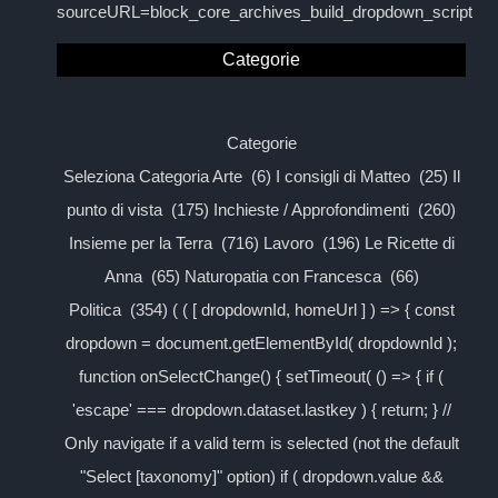
sourceURL=block_core_archives_build_dropdown_script
Categorie
Categorie
Seleziona Categoria Arte (6) I consigli di Matteo (25) Il
punto di vista (175) Inchieste / Approfondimenti (260)
Insieme per la Terra (716) Lavoro (196) Le Ricette di
Anna (65) Naturopatia con Francesca (66)
Politica (354) ( ( [ dropdownId, homeUrl ] ) => { const
dropdown = document.getElementById( dropdownId );
function onSelectChange() { setTimeout( () => { if (
'escape' === dropdown.dataset.lastkey ) { return; } //
Only navigate if a valid term is selected (not the default
"Select [taxonomy]" option) if ( dropdown.value &&