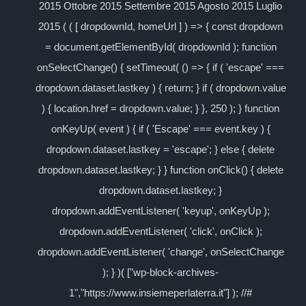
2015 Ottobre 2015 Settembre 2015 Agosto 2015 Luglio
2015 ( ( [ dropdownId, homeUrl ] ) => { const dropdown
= document.getElementById( dropdownId ); function
onSelectChange() { setTimeout( () => { if ( 'escape' ===
dropdown.dataset.lastkey ) { return; } if ( dropdown.value
) { location.href = dropdown.value; } }, 250 ); } function
onKeyUp( event ) { if ( 'Escape' === event.key ) {
dropdown.dataset.lastkey = 'escape'; } else { delete
dropdown.dataset.lastkey; } } function onClick() { delete
dropdown.dataset.lastkey; }
dropdown.addEventListener( 'keyup', onKeyUp );
dropdown.addEventListener( 'click', onClick );
dropdown.addEventListener( 'change', onSelectChange
); } )( ["wp-block-archives-
1","https://www.insiemeperlaterra.it"] ); //#