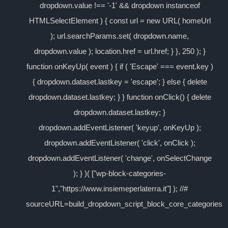
dropdown.value !== '-1' && dropdown instanceof
HTMLSelectElement ) { const url = new URL( homeUrl
); url.searchParams.set( dropdown.name,
dropdown.value ); location.href = url.href; } }, 250 ); }
function onKeyUp( event ) { if ( 'Escape' === event.key )
{ dropdown.dataset.lastkey = 'escape'; } else { delete
dropdown.dataset.lastkey; } } function onClick() { delete
dropdown.dataset.lastkey; }
dropdown.addEventListener( 'keyup', onKeyUp );
dropdown.addEventListener( 'click', onClick );
dropdown.addEventListener( 'change', onSelectChange
); } )( ["wp-block-categories-
1","https://www.insiemeperlaterra.it"] ); //#
sourceURL=build_dropdown_script_block_core_categories