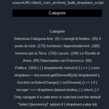
sourceURL=block_core_archives_build_dropdown_script
Categorie
Categorie
Seleziona Categoria Arte (6) I consigli di Matteo (25) Il
punto di vista (175) Inchieste / Approfondimenti (260)
Insieme per la Terra (716) Lavoro (196) Le Ricette di
Anna (65) Naturopatia con Francesca (66)
Politica (354) ( ( [ dropdownId, homeUrl ] ) => { const
dropdown = document.getElementById( dropdownId );
function onSelectChange() { setTimeout( () => { if (
'escape' === dropdown.dataset.lastkey ) { return; } //
Only navigate if a valid term is selected (not the default
"Select [taxonomy]" option) if ( dropdown.value &&