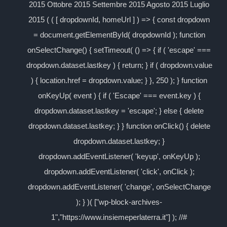
2015 Ottobre 2015 Settembre 2015 Agosto 2015 Luglio
2015 ( ( [ dropdownId, homeUrl ] ) => { const dropdown
= document.getElementById( dropdownId ); function
onSelectChange() { setTimeout( () => { if ( 'escape' ===
dropdown.dataset.lastkey ) { return; } if ( dropdown.value
) { location.href = dropdown.value; } }, 250 ); } function
onKeyUp( event ) { if ( 'Escape' === event.key ) {
dropdown.dataset.lastkey = 'escape'; } else { delete
dropdown.dataset.lastkey; } } function onClick() { delete
dropdown.dataset.lastkey; }
dropdown.addEventListener( 'keyup', onKeyUp );
dropdown.addEventListener( 'click', onClick );
dropdown.addEventListener( 'change', onSelectChange
); } )( ["wp-block-archives-
1","https://www.insiemeperlaterra.it"] ); //#