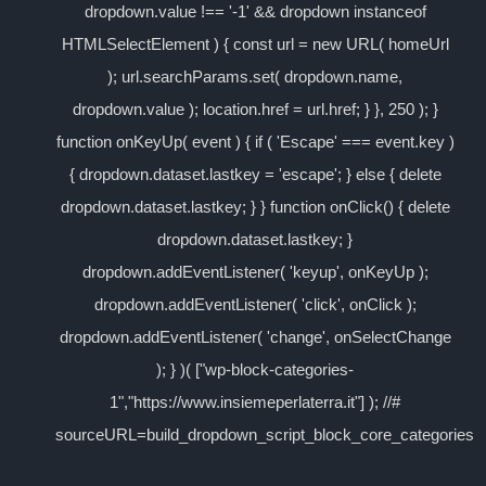
dropdown.value !== '-1' && dropdown instanceof
HTMLSelectElement ) { const url = new URL( homeUrl
); url.searchParams.set( dropdown.name,
dropdown.value ); location.href = url.href; } }, 250 ); }
function onKeyUp( event ) { if ( 'Escape' === event.key )
{ dropdown.dataset.lastkey = 'escape'; } else { delete
dropdown.dataset.lastkey; } } function onClick() { delete
dropdown.dataset.lastkey; }
dropdown.addEventListener( 'keyup', onKeyUp );
dropdown.addEventListener( 'click', onClick );
dropdown.addEventListener( 'change', onSelectChange
); } )( ["wp-block-categories-
1","https://www.insiemeperlaterra.it"] ); //#
sourceURL=build_dropdown_script_block_core_categories