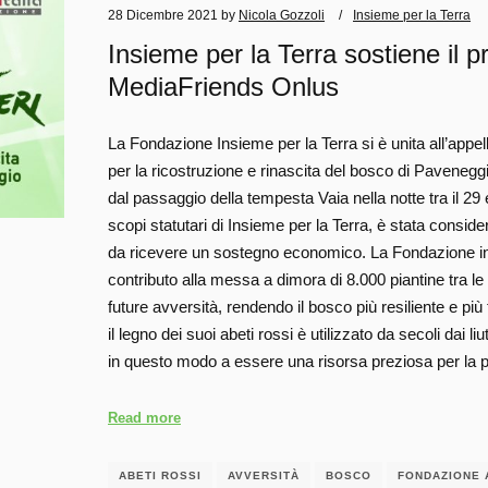
28 Dicembre 2021
by
Nicola Gozzoli
Insieme per la Terra
Insieme per la Terra sostiene il pr
MediaFriends Onlus
La Fondazione Insieme per la Terra si è unita all’appe
per la ricostruzione e rinascita del bosco di Paveneggi
dal passaggio della tempesta Vaia nella notte tra il 29 e
scopi statutari di Insieme per la Terra, è stata consid
da ricevere un sostegno economico. La Fondazione invi
contributo alla messa a dimora di 8.000 piantine tra l
future avversità, rendendo il bosco più resiliente e più
il legno dei suoi abeti rossi è utilizzato da secoli dai liu
in questo modo a essere una risorsa preziosa per la
Read more
ABETI ROSSI
AVVERSITÀ
BOSCO
FONDAZIONE 