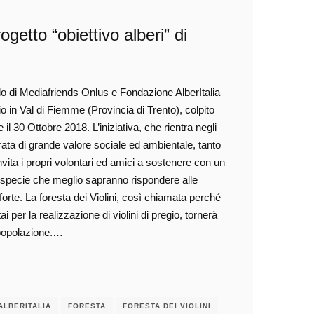
ogetto “obiettivo alberi” di
llo di Mediafriends Onlus e Fondazione AlberItalia
o in Val di Fiemme (Provincia di Trento), colpito
 il 30 Ottobre 2018. L’iniziativa, che rientra negli
erata di grande valore sociale ed ambientale, tanto
ta i propri volontari ed amici a sostenere con un
e specie che meglio sapranno rispondere alle
 forte. La foresta dei Violini, così chiamata perché
tai per la realizzazione di violini di pregio, tornerà
 popolazione.…
ALBERITALIA
FORESTA
FORESTA DEI VIOLINI