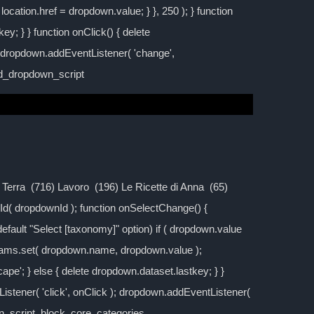
location.href = dropdown.value; } }, 250 ); } function
y; } } function onClick() { delete
; dropdown.addEventListener( 'change',
ild_dropdown_script
la Terra (716) Lavoro (196) Le Ricette di Anna (65)
d( dropdownId ); function onSelectChange() {
 default "Select [taxonomy]" option) if ( dropdown.value
rams.set( dropdown.name, dropdown.value );
cape'; } else { delete dropdown.dataset.lastkey; } }
stener( 'click', onClick ); dropdown.addEventListener(
own_script_block_core_categories