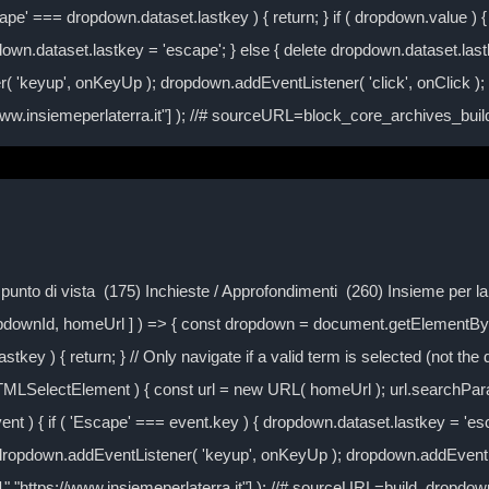
ape' === dropdown.dataset.lastkey ) { return; } if ( dropdown.value ) { 
own.dataset.lastkey = 'escape'; } else { delete dropdown.dataset.lastke
( 'keyup', onKeyUp ); dropdown.addEventListener( 'click', onClick )
/www.insiemeperlaterra.it"] ); //# sourceURL=block_core_archives_bu
Il punto di vista (175) Inchieste / Approfondimenti (260) Insieme per 
ropdownId, homeUrl ] ) => { const dropdown = document.getElementByI
tkey ) { return; } // Only navigate if a valid term is selected (not the
TMLSelectElement ) { const url = new URL( homeUrl ); url.searchPa
event ) { if ( 'Escape' === event.key ) { dropdown.dataset.lastkey = 'es
} dropdown.addEventListener( 'keyup', onKeyUp ); dropdown.addEventLi
-1","https://www.insiemeperlaterra.it"] ); //# sourceURL=build_dropd