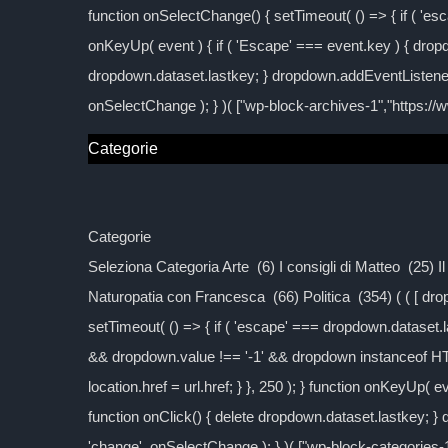
function onSelectChange() { setTimeout( () => { if ( 'esc
onKeyUp( event ) { if ( 'Escape' === event.key ) { dropd
dropdown.dataset.lastkey; } dropdown.addEventListener
onSelectChange ); } )( ["wp-block-archives-1","https:/
Categorie
Categorie
Seleziona Categoria Arte (6) I consigli di Matteo (25) 
Naturopatia con Francesca (66) Politica (354) ( ( [ d
setTimeout( () => { if ( 'escape' === dropdown.dataset.las
&& dropdown.value !== '-1' && dropdown instanceof H
location.href = url.href; } }, 250 ); } function onKeyUp( 
function onClick() { delete dropdown.dataset.lastkey; 
'change', onSelectChange ); } )( ["wp-block-categories