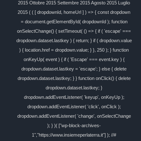
2015 Ottobre 2015 Settembre 2015 Agosto 2015 Luglio
2015 ( ( [ dropdownId, homeUrl ] ) => { const dropdown
= document.getElementById( dropdownId ); function
onSelectChange() { setTimeout( () => { if ( 'escape' ===
dropdown.dataset.lastkey ) { return; } if ( dropdown.value
) { location.href = dropdown.value; } }, 250 ); } function
onKeyUp( event ) { if ( 'Escape' === event.key ) {
dropdown.dataset.lastkey = 'escape'; } else { delete
dropdown.dataset.lastkey; } } function onClick() { delete
dropdown.dataset.lastkey; }
dropdown.addEventListener( 'keyup', onKeyUp );
dropdown.addEventListener( 'click', onClick );
dropdown.addEventListener( 'change', onSelectChange
); } )( ["wp-block-archives-
1","https://www.insiemeperlaterra.it"] ); //#