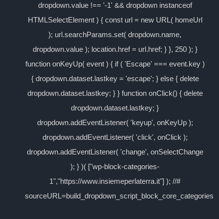
dropdown.value !== '-1' && dropdown instanceof
HTMLSelectElement ) { const url = new URL( homeUrl
); url.searchParams.set( dropdown.name,
dropdown.value ); location.href = url.href; } }, 250 ); }
function onKeyUp( event ) { if ( 'Escape' === event.key )
{ dropdown.dataset.lastkey = 'escape'; } else { delete
dropdown.dataset.lastkey; } } function onClick() { delete
dropdown.dataset.lastkey; }
dropdown.addEventListener( 'keyup', onKeyUp );
dropdown.addEventListener( 'click', onClick );
dropdown.addEventListener( 'change', onSelectChange
); } )( ["wp-block-categories-
1","https://www.insiemeperlaterra.it"] ); //#
sourceURL=build_dropdown_script_block_core_categories