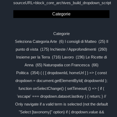
sourceURL=block_core_archives_build_dropdown_script
Categorie
Categorie
Seleziona Categoria Arte (6) I consigli di Matteo (25) Il
punto di vista (175) Inchieste / Approfondimenti (260)
Insieme per la Terra (716) Lavoro (196) Le Ricette di
Anna (65) Naturopatia con Francesca (66)
Politica (354) ( ( [ dropdownId, homeUrl ] ) => { const
dropdown = document.getElementById( dropdownId );
function onSelectChange() { setTimeout( () => { if (
'escape' === dropdown.dataset.lastkey ) { return; } //
Only navigate if a valid term is selected (not the default
"Select [taxonomy]" option) if ( dropdown.value &&