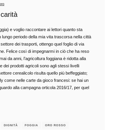
oro
 carità
a) e voglio raccontare ai lettori quanto sta
ngo periodo della mia vita trascorsa nella città
ttore dei trasporti, ottengo quel foglio di via
gine. Felice così di impegnarmi in ciò che ha reso
ai da anni, l’agricoltura foggiana è ridotta alla
e dei prodotti agricoli sono agli stessi livelli
ettore cerealicolo risulta quello più beffeggiato;
ly come nelle carte da gioco francesi: se hai un
. Riguardo alla campagna orticola 2016/17, per quel
DIGNITÀ
FOGGIA
ORO ROSSO