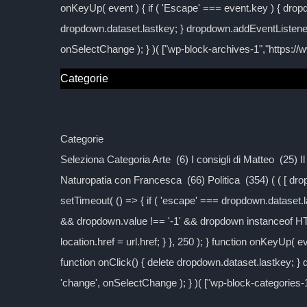
onKeyUp( event ) { if ( 'Escape' === event.key ) { dropd
dropdown.dataset.lastkey; } dropdown.addEventListener
onSelectChange ); } )( ["wp-block-archives-1","https:/
Categorie
Categorie
Seleziona Categoria Arte (6) I consigli di Matteo (25) 
Naturopatia con Francesca (66) Politica (354) ( ( [ d
setTimeout( () => { if ( 'escape' === dropdown.dataset.las
&& dropdown.value !== '-1' && dropdown instanceof H
location.href = url.href; } }, 250 ); } function onKeyUp( 
function onClick() { delete dropdown.dataset.lastkey; 
'change', onSelectChange ); } )( ["wp-block-categories