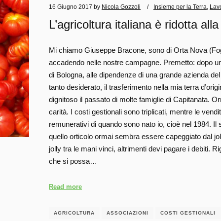
16 Giugno 2017
by
Nicola Gozzoli
Insieme per la Terra
,
Lav
L’agricoltura italiana è ridotta alla
Mi chiamo Giuseppe Bracone, sono di Orta Nova (Foggi
accadendo nelle nostre campagne. Premetto: dopo un lu
di Bologna, alle dipendenze di una grande azienda del se
tanto desiderato, il trasferimento nella mia terra d’ori
dignitoso il passato di molte famiglie di Capitanata. Orm
carità. I costi gestionali sono triplicati, mentre le vendit
remunerativi di quando sono nato io, cioè nel 1984. Il s
quello orticolo ormai sembra essere capeggiato dal jol
jolly tra le mani vinci, altrimenti devi pagare i debiti
che si possa…
Read more
AGRICOLTURA
ASSOCIAZIONI
COSTI GESTIONALI