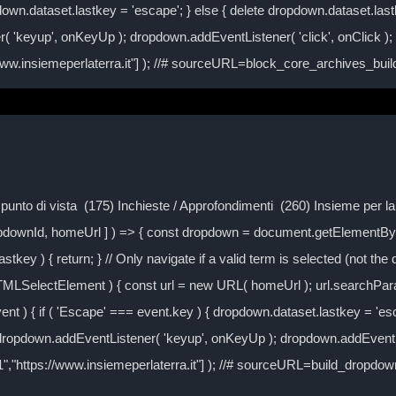
own.dataset.lastkey = 'escape'; } else { delete dropdown.dataset.lastke
( 'keyup', onKeyUp ); dropdown.addEventListener( 'click', onClick )
/www.insiemeperlaterra.it"] ); //# sourceURL=block_core_archives_bu
Il punto di vista (175) Inchieste / Approfondimenti (260) Insieme per 
ropdownId, homeUrl ] ) => { const dropdown = document.getElementByI
tkey ) { return; } // Only navigate if a valid term is selected (not the
TMLSelectElement ) { const url = new URL( homeUrl ); url.searchPa
event ) { if ( 'Escape' === event.key ) { dropdown.dataset.lastkey = 'es
} dropdown.addEventListener( 'keyup', onKeyUp ); dropdown.addEventLi
-1","https://www.insiemeperlaterra.it"] ); //# sourceURL=build_dropd