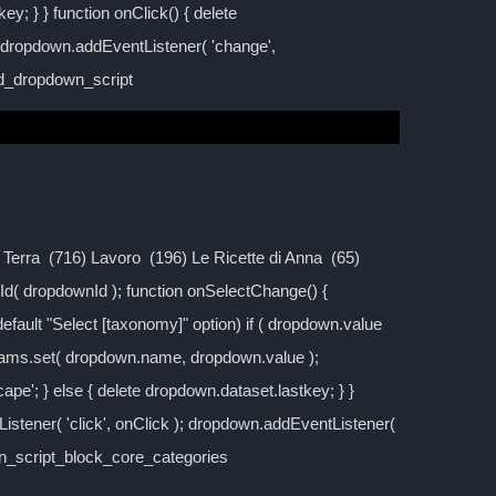
y; } } function onClick() { delete
; dropdown.addEventListener( 'change',
ild_dropdown_script
la Terra (716) Lavoro (196) Le Ricette di Anna (65)
d( dropdownId ); function onSelectChange() {
 default "Select [taxonomy]" option) if ( dropdown.value
rams.set( dropdown.name, dropdown.value );
cape'; } else { delete dropdown.dataset.lastkey; } }
stener( 'click', onClick ); dropdown.addEventListener(
own_script_block_core_categories