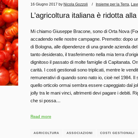
16 Giugno 2017
by
Nicola Gozzoli
Insieme per la Terra
,
Lav
L’agricoltura italiana è ridotta alla
Mi chiamo Giuseppe Bracone, sono di Orta Nova (Foggi
accadendo nelle nostre campagne. Premetto: dopo un lu
di Bologna, alle dipendenze di una grande azienda del se
tanto desiderato, il trasferimento nella mia terra d’ori
dignitoso il passato di molte famiglie di Capitanata. Orm
carità. I costi gestionali sono triplicati, mentre le vendit
remunerativi di quando sono nato io, cioè nel 1984. Il s
quello orticolo ormai sembra essere capeggiato dal jol
jolly tra le mani vinci, altrimenti devi pagare i debiti
che si possa…
Read more
AGRICOLTURA
ASSOCIAZIONI
COSTI GESTIONALI