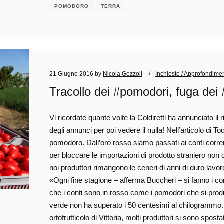
POMODORO
TERRA
21 Giugno 2016
by
Nicola Gozzoli
Inchieste / Approfondimen
Tracollo dei #pomodori, fuga dei #
Vi ricordate quante volte la Coldiretti ha annunciato il r
degli annunci per poi vedere il nulla! Nell’articolo di 
pomodoro. Dall’oro rosso siamo passati ai conti corren
per bloccare le importazioni di prodotto straniero non 
noi produttori rimangono le ceneri di anni di duro lav
«Ogni fine stagione – afferma Buccheri – si fanno i co
che i conti sono in rosso come i pomodori che si prod
verde non ha superato i 50 centesimi al chilogrammo
ortofrutticolo di Vittoria, molti produttori si sono spo