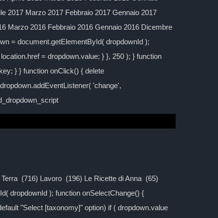
ile 2017 Marzo 2017 Febbraio 2017 Gennaio 2017
016 Marzo 2016 Febbraio 2016 Gennaio 2016 Dicembre
down = document.getElementById( dropdownId );
location.href = dropdown.value; } }, 250 ); } function
y; } } function onClick() { delete
; dropdown.addEventListener( 'change',
ild_dropdown_script
la Terra (716) Lavoro (196) Le Ricette di Anna (65)
d( dropdownId ); function onSelectChange() {
 default "Select [taxonomy]" option) if ( dropdown.value