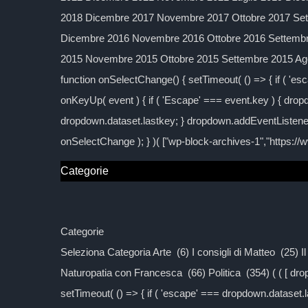
2018 Dicembre 2017 Novembre 2017 Ottobre 2017 Sett
Dicembre 2016 Novembre 2016 Ottobre 2016 Settembre
2015 Novembre 2015 Ottobre 2015 Settembre 2015 Agos
function onSelectChange() { setTimeout( () => { if ( 'esc
onKeyUp( event ) { if ( 'Escape' === event.key ) { dropd
dropdown.dataset.lastkey; } dropdown.addEventListener
onSelectChange ); } )( ["wp-block-archives-1","https:/
Categorie
Categorie
Seleziona Categoria Arte (6) I consigli di Matteo (25) 
Naturopatia con Francesca (66) Politica (354) ( ( [ d
setTimeout( () => { if ( 'escape' === dropdown.dataset.las