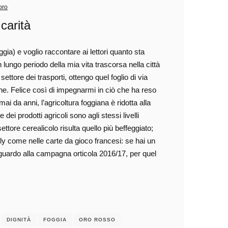
oro
 carità
a) e voglio raccontare ai lettori quanto sta
ngo periodo della mia vita trascorsa nella città
ttore dei trasporti, ottengo quel foglio di via
gine. Felice così di impegnarmi in ciò che ha reso
ai da anni, l’agricoltura foggiana è ridotta alla
e dei prodotti agricoli sono agli stessi livelli
ettore cerealicolo risulta quello più beffeggiato;
ly come nelle carte da gioco francesi: se hai un
. Riguardo alla campagna orticola 2016/17, per quel
DIGNITÀ
FOGGIA
ORO ROSSO