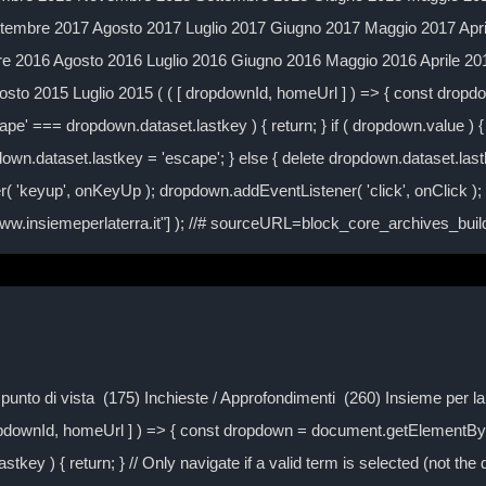
embre 2017 Agosto 2017 Luglio 2017 Giugno 2017 Maggio 2017 Apr
 2016 Agosto 2016 Luglio 2016 Giugno 2016 Maggio 2016 Aprile 2
to 2015 Luglio 2015 ( ( [ dropdownId, homeUrl ] ) => { const drop
ape' === dropdown.dataset.lastkey ) { return; } if ( dropdown.value ) { 
own.dataset.lastkey = 'escape'; } else { delete dropdown.dataset.lastke
( 'keyup', onKeyUp ); dropdown.addEventListener( 'click', onClick )
/www.insiemeperlaterra.it"] ); //# sourceURL=block_core_archives_bu
Il punto di vista (175) Inchieste / Approfondimenti (260) Insieme per 
ropdownId, homeUrl ] ) => { const dropdown = document.getElementByI
tkey ) { return; } // Only navigate if a valid term is selected (not the