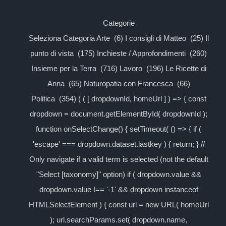
Categorie
Seleziona Categoria Arte (6) I consigli di Matteo (25) Il
punto di vista (175) Inchieste / Approfondimenti (260)
Insieme per la Terra (716) Lavoro (196) Le Ricette di
Anna (65) Naturopatia con Francesca (66)
Politica (354) ( ( [ dropdownId, homeUrl ] ) => { const
dropdown = document.getElementById( dropdownId );
function onSelectChange() { setTimeout( () => { if (
'escape' === dropdown.dataset.lastkey ) { return; } //
Only navigate if a valid term is selected (not the default
"Select [taxonomy]" option) if ( dropdown.value &&
dropdown.value !== '-1' && dropdown instanceof
HTMLSelectElement ) { const url = new URL( homeUrl
); url.searchParams.set( dropdown.name,