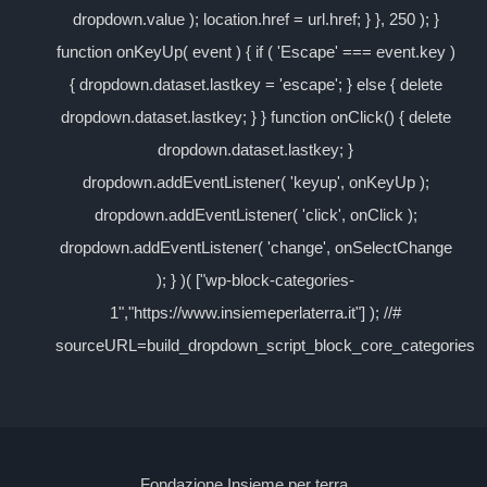
dropdown.value ); location.href = url.href; } }, 250 ); }
function onKeyUp( event ) { if ( 'Escape' === event.key )
{ dropdown.dataset.lastkey = 'escape'; } else { delete
dropdown.dataset.lastkey; } } function onClick() { delete
dropdown.dataset.lastkey; }
dropdown.addEventListener( 'keyup', onKeyUp );
dropdown.addEventListener( 'click', onClick );
dropdown.addEventListener( 'change', onSelectChange
); } )( ["wp-block-categories-
1","https://www.insiemeperlaterra.it"] ); //#
sourceURL=build_dropdown_script_block_core_categories
Fondazione Insieme per terra