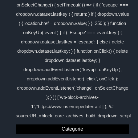
onSelectChange() { setTimeout( () => { if ( 'escape' ===
dropdown.dataset.lastkey ) { return; } if ( dropdown.value
) { location.href = dropdown.value; } }, 250 ); } function
onKeyUp( event ) { if ( 'Escape' === event.key ) {
dropdown.dataset.lastkey = 'escape'; } else { delete
dropdown.dataset.lastkey; } } function onClick() { delete
dropdown.dataset.lastkey; }
dropdown.addEventListener( 'keyup', onKeyUp );
dropdown.addEventListener( 'click', onClick );
dropdown.addEventListener( 'change', onSelectChange
); } )( ["wp-block-archives-
1","https://www.insiemeperlaterra.it"] ); //#
sourceURL=block_core_archives_build_dropdown_script
Categorie