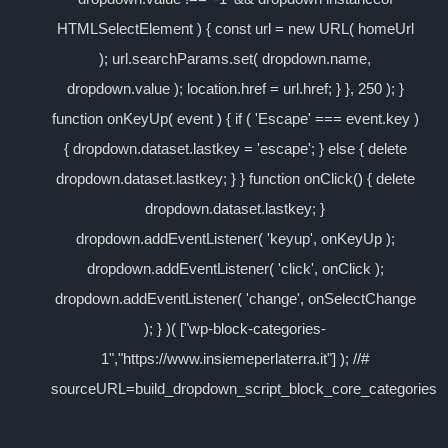
HTMLSelectElement ) { const url = new URL( homeUrl
); url.searchParams.set( dropdown.name,
dropdown.value ); location.href = url.href; } }, 250 ); }
function onKeyUp( event ) { if ( 'Escape' === event.key )
{ dropdown.dataset.lastkey = 'escape'; } else { delete
dropdown.dataset.lastkey; } } function onClick() { delete
dropdown.dataset.lastkey; }
dropdown.addEventListener( 'keyup', onKeyUp );
dropdown.addEventListener( 'click', onClick );
dropdown.addEventListener( 'change', onSelectChange
); } )( ["wp-block-categories-
1","https://www.insiemeperlaterra.it"] ); //#
sourceURL=build_dropdown_script_block_core_categories