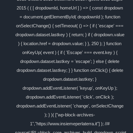
2015 ( ( [ dropdownId, homeUrl ] ) => { const dropdown
= document.getElementById( dropdownId ); function
onSelectChange() { setTimeout( () => { if ( 'escape' ===
dropdown.dataset.lastkey ) { return; } if ( dropdown.value
) { location.href = dropdown.value; } }, 250 ); } function
onKeyUp( event ) { if ( 'Escape' === event.key ) {
dropdown.dataset.lastkey = 'escape'; } else { delete
dropdown.dataset.lastkey; } } function onClick() { delete
dropdown.dataset.lastkey; }
dropdown.addEventListener( 'keyup', onKeyUp );
dropdown.addEventListener( 'click', onClick );
dropdown.addEventListener( 'change', onSelectChange
); } )( ["wp-block-archives-
1","https://www.insiemeperlaterra.it"] ); //#
sourceURL=block_core_archives_build_dropdown_script