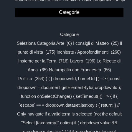
Categorie
Categorie
Seleziona Categoria Arte (6) I consigli di Matteo (25) Il
punto di vista (175) Inchieste / Approfondimenti (260)
Insieme per la Terra (716) Lavoro (196) Le Ricette di
Anna (65) Naturopatia con Francesca (66)
Politica (354) ( ( [ dropdownId, homeUrl ] ) => { const
dropdown = document.getElementById( dropdownId );
function onSelectChange() { setTimeout( () => { if (
'escape' === dropdown.dataset.lastkey ) { return; } //
Only navigate if a valid term is selected (not the default
"Select [taxonomy]" option) if ( dropdown.value &&
dropdown.value !== '-1' && dropdown instanceof