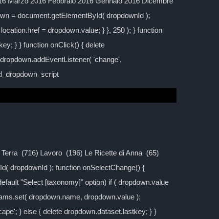
016 Marzo 2016 Febbraio 2016 Gennaio 2016 Dicembre
down = document.getElementById( dropdownId );
location.href = dropdown.value; } }, 250 ); } function
y; } } function onClick() { delete
; dropdown.addEventListener( 'change',
ild_dropdown_script
la Terra (716) Lavoro (196) Le Ricette di Anna (65)
d( dropdownId ); function onSelectChange() {
 default "Select [taxonomy]" option) if ( dropdown.value
rams.set( dropdown.name, dropdown.value );
cape'; } else { delete dropdown.dataset.lastkey; } }