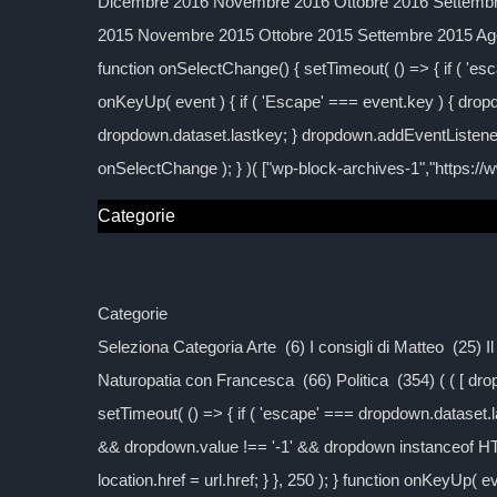
Dicembre 2016 Novembre 2016 Ottobre 2016 Settembre
2015 Novembre 2015 Ottobre 2015 Settembre 2015 Agos
function onSelectChange() { setTimeout( () => { if ( 'esc
onKeyUp( event ) { if ( 'Escape' === event.key ) { dropd
dropdown.dataset.lastkey; } dropdown.addEventListener
onSelectChange ); } )( ["wp-block-archives-1","https:/
Categorie
Categorie
Seleziona Categoria Arte (6) I consigli di Matteo (25) 
Naturopatia con Francesca (66) Politica (354) ( ( [ d
setTimeout( () => { if ( 'escape' === dropdown.dataset.las
&& dropdown.value !== '-1' && dropdown instanceof H
location.href = url.href; } }, 250 ); } function onKeyUp( 