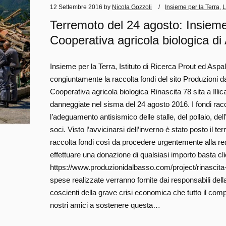
12 Settembre 2016
by
Nicola Gozzoli
Insieme per la Terra
,
L
Terremoto del 24 agosto: Insieme 
Cooperativa agricola biologica di
Insieme per la Terra, Istituto di Ricerca Prout ed Asp
congiuntamente la raccolta fondi del sito Produzioni da
Cooperativa agricola biologica Rinascita 78 sita a Il
danneggiate nel sisma del 24 agosto 2016. I fondi raccol
l’adeguamento antisismico delle stalle, del pollaio, del
soci. Visto l’avvicinarsi dell’inverno è stato posto il
raccolta fondi così da procedere urgentemente alla rea
effettuare una donazione di qualsiasi importo basta cli
https://www.produzionidalbasso.com/project/rinascita-pe
spese realizzate verranno fornite dai responsabili dell
coscienti della grave crisi economica che tutto il compa
nostri amici a sostenere questa…