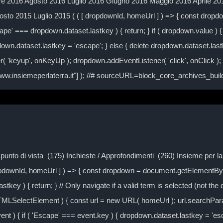
 2016 Agosto 2016 Luglio 2016 Giugno 2016 Maggio 2016 Aprile 2
to 2015 Luglio 2015 ( ( [ dropdownId, homeUrl ] ) => { const drop
ape' === dropdown.dataset.lastkey ) { return; } if ( dropdown.value ) { 
own.dataset.lastkey = 'escape'; } else { delete dropdown.dataset.lastke
( 'keyup', onKeyUp ); dropdown.addEventListener( 'click', onClick )
/www.insiemeperlaterra.it"] ); //# sourceURL=block_core_archives_bu
Il punto di vista (175) Inchieste / Approfondimenti (260) Insieme per 
ropdownId, homeUrl ] ) => { const dropdown = document.getElementByI
tkey ) { return; } // Only navigate if a valid term is selected (not the
TMLSelectElement ) { const url = new URL( homeUrl ); url.searchPa
event ) { if ( 'Escape' === event.key ) { dropdown.dataset.lastkey = 'es