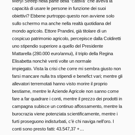
Meryl Streep nella parte della “cattiva” che aveva la
capacità di usare le persone in funzione dei suoi
obiettivi? Ebbene purtroppo questo non avviene solo
sullo schermo ma anche nella realtà quotidiana del
mondo agricolo. Ettore Prandini, già titolare di un
cospicuo patrimonio agricolo, percepisce dalla Coldiretti
uno stipendio superiore a quello del Presidente
Mattarella (280.000 euro/annui), il triplo della Regina
Elisabetta nonchè venti volte un normale
impiegato. Vista la crisi che corre mi sembra giusto non
farsi mancare nulla tra stipendi e benefict vari; mentre gli
allevatori terremotati hanno visto morire il proprio
bestiame, mentre le Aziende Agricole non sanno come
fare a far quadrare i conti, mentre il prezzo dei prodotti in
campagna subisce un continuo affossamento, mentre la
burocrazia viene potenziata scientificamente, mentre i
furti proseguono indisturbati, c’è chi naviga nell’oro. I
conti sono presto fatti: 43.547,37 +…