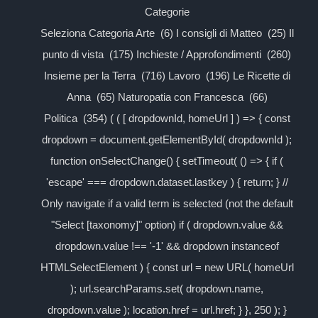
Categorie
Seleziona Categoria Arte (6) I consigli di Matteo (25) Il
punto di vista (175) Inchieste / Approfondimenti (260)
Insieme per la Terra (716) Lavoro (196) Le Ricette di
Anna (65) Naturopatia con Francesca (66)
Politica (354) ( ( [ dropdownId, homeUrl ] ) => { const
dropdown = document.getElementById( dropdownId );
function onSelectChange() { setTimeout( () => { if (
'escape' === dropdown.dataset.lastkey ) { return; } //
Only navigate if a valid term is selected (not the default
"Select [taxonomy]" option) if ( dropdown.value &&
dropdown.value !== '-1' && dropdown instanceof
HTMLSelectElement ) { const url = new URL( homeUrl
); url.searchParams.set( dropdown.name,
dropdown.value ); location.href = url.href; } }, 250 ); }