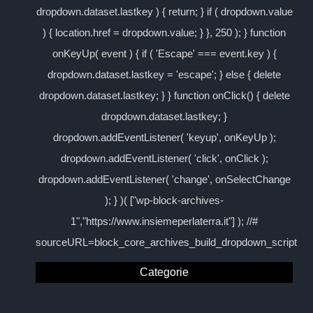
dropdown.dataset.lastkey ) { return; } if ( dropdown.value
) { location.href = dropdown.value; } }, 250 ); } function
onKeyUp( event ) { if ( 'Escape' === event.key ) {
dropdown.dataset.lastkey = 'escape'; } else { delete
dropdown.dataset.lastkey; } } function onClick() { delete
dropdown.dataset.lastkey; }
dropdown.addEventListener( 'keyup', onKeyUp );
dropdown.addEventListener( 'click', onClick );
dropdown.addEventListener( 'change', onSelectChange
); } )( ["wp-block-archives-
1","https://www.insiemeperlaterra.it"] ); //#
sourceURL=block_core_archives_build_dropdown_script
Categorie