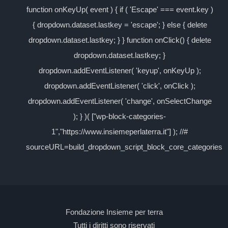
function onKeyUp( event ) { if ( 'Escape' === event.key )
{ dropdown.dataset.lastkey = 'escape'; } else { delete
dropdown.dataset.lastkey; } } function onClick() { delete
dropdown.dataset.lastkey; }
dropdown.addEventListener( 'keyup', onKeyUp );
dropdown.addEventListener( 'click', onClick );
dropdown.addEventListener( 'change', onSelectChange
); } )( ["wp-block-categories-
1","https://www.insiemeperlaterra.it"] ); //#
sourceURL=build_dropdown_script_block_core_categories
Fondazione Insieme per terra
Tutti i diritti sono riservati