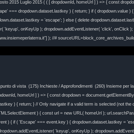
to 2015 Luglio 2015 ( ( [ dropdownId, homeUrl ] ) => { const drop
ape' === dropdown.dataset.lastkey ) { return; } if ( dropdown.value ) { 
own.dataset.lastkey = 'escape'; } else { delete dropdown.dataset.lastke
( 'keyup', onKeyUp ); dropdown.addEventListener( 'click', onClick )
/www.insiemeperlaterra.it"] ); //# sourceURL=block_core_archives_bu
Il punto di vista (175) Inchieste / Approfondimenti (260) Insieme per 
ropdownId, homeUrl ] ) => { const dropdown = document.getElementByI
tkey ) { return; } // Only navigate if a valid term is selected (not the
TMLSelectElement ) { const url = new URL( homeUrl ); url.searchPa
event ) { if ( 'Escape' === event.key ) { dropdown.dataset.lastkey = 'es
} dropdown.addEventListener( 'keyup', onKeyUp ); dropdown.addEventLi