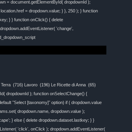
down = document.getElementById( dropdownId );
location.href = dropdown.value; } }, 250 ); } function
y; } } function onClick() { delete
; dropdown.addEventListener( 'change',
ild_dropdown_script
la Terra (716) Lavoro (196) Le Ricette di Anna (65)
d( dropdownId ); function onSelectChange() {
 default "Select [taxonomy]" option) if ( dropdown.value
rams.set( dropdown.name, dropdown.value );
cape'; } else { delete dropdown.dataset.lastkey; } }
stener( 'click', onClick ); dropdown.addEventListener(