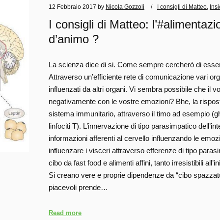
12 Febbraio 2017
by
Nicola Gozzoli
I consigli di Matteo
,
Ins
I consigli di Matteo: l’#alimentaz
d’animo ?
La scienza dice di si. Come sempre cercherò di esse
Attraverso un’efficiente rete di comunicazione vari o
influenzati da altri organi. Vi sembra possibile che il v
negativamente con le vostre emozioni? Bhe, la risposte
sistema immunitario, attraverso il timo ad esempio (g
linfociti T). L’innervazione di tipo parasimpatico dell’i
informazioni afferenti al cervello influenzando le emoz
influenzare i visceri attraverso efferenze di tipo paras
cibo da fast food e alimenti affini, tanto irresistibili al
Si creano vere e proprie dipendenze da “cibo spazzatu
piacevoli prende…
Read more