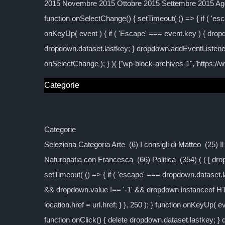
2015 Novembre 2015 Ottobre 2015 Settembre 2015 Agos
function onSelectChange() { setTimeout( () => { if ( 'esc
onKeyUp( event ) { if ( 'Escape' === event.key ) { dropd
dropdown.dataset.lastkey; } dropdown.addEventListener
onSelectChange ); } )( ["wp-block-archives-1","https:/
Categorie
Categorie
Seleziona Categoria Arte (6) I consigli di Matteo (25) 
Naturopatia con Francesca (66) Politica (354) ( ( [ d
setTimeout( () => { if ( 'escape' === dropdown.dataset.las
&& dropdown.value !== '-1' && dropdown instanceof H
location.href = url.href; } }, 250 ); } function onKeyUp( 
function onClick() { delete dropdown.dataset.lastkey; 