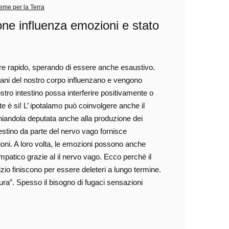
ieme per la Terra
ione influenza emozioni e stato
re rapido, sperando di essere anche esaustivo.
rgani del nostro corpo influenzano e vengono
ostro intestino possa interferire positivamente o
 è si! L’ ipotalamo può coinvolgere anche il
hiandola deputata anche alla produzione dei
ntestino da parte del nervo vago fornisce
ioni. A loro volta, le emozioni possono anche
impatico grazie al il nervo vago. Ecco perchè il
l’inizio finiscono per essere deleteri a lungo termine.
ra”. Spesso il bisogno di fugaci sensazioni