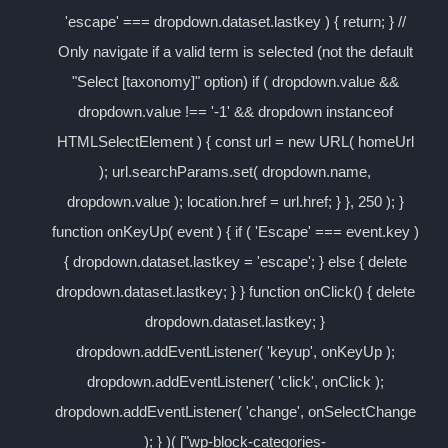
'escape' === dropdown.dataset.lastkey ) { return; } //
Only navigate if a valid term is selected (not the default
"Select [taxonomy]" option) if ( dropdown.value &&
dropdown.value !== '-1' && dropdown instanceof
HTMLSelectElement ) { const url = new URL( homeUrl
); url.searchParams.set( dropdown.name,
dropdown.value ); location.href = url.href; } }, 250 ); }
function onKeyUp( event ) { if ( 'Escape' === event.key )
{ dropdown.dataset.lastkey = 'escape'; } else { delete
dropdown.dataset.lastkey; } } function onClick() { delete
dropdown.dataset.lastkey; }
dropdown.addEventListener( 'keyup', onKeyUp );
dropdown.addEventListener( 'click', onClick );
dropdown.addEventListener( 'change', onSelectChange
); } )( ["wp-block-categories-