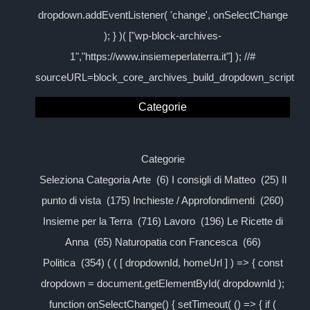
dropdown.addEventListener( 'change', onSelectChange
); } )( ["wp-block-archives-
1","https://www.insiemeperlaterra.it"] ); //#
sourceURL=block_core_archives_build_dropdown_script
Categorie
Categorie
Seleziona Categoria Arte (6) I consigli di Matteo (25) Il
punto di vista (175) Inchieste / Approfondimenti (260)
Insieme per la Terra (716) Lavoro (196) Le Ricette di
Anna (65) Naturopatia con Francesca (66)
Politica (354) ( ( [ dropdownId, homeUrl ] ) => { const
dropdown = document.getElementById( dropdownId );
function onSelectChange() { setTimeout( () => { if (