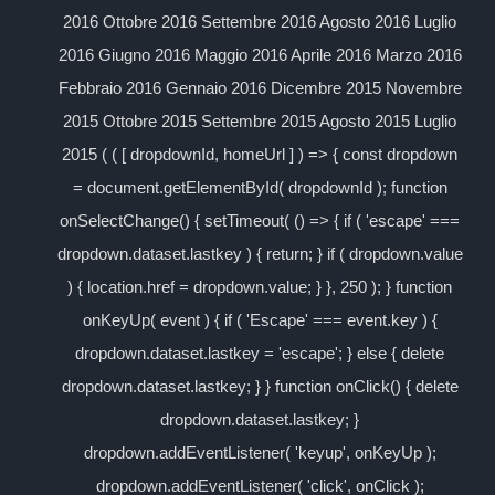
2016 Ottobre 2016 Settembre 2016 Agosto 2016 Luglio
2016 Giugno 2016 Maggio 2016 Aprile 2016 Marzo 2016
Febbraio 2016 Gennaio 2016 Dicembre 2015 Novembre
2015 Ottobre 2015 Settembre 2015 Agosto 2015 Luglio
2015 ( ( [ dropdownId, homeUrl ] ) => { const dropdown
= document.getElementById( dropdownId ); function
onSelectChange() { setTimeout( () => { if ( 'escape' ===
dropdown.dataset.lastkey ) { return; } if ( dropdown.value
) { location.href = dropdown.value; } }, 250 ); } function
onKeyUp( event ) { if ( 'Escape' === event.key ) {
dropdown.dataset.lastkey = 'escape'; } else { delete
dropdown.dataset.lastkey; } } function onClick() { delete
dropdown.dataset.lastkey; }
dropdown.addEventListener( 'keyup', onKeyUp );
dropdown.addEventListener( 'click', onClick );