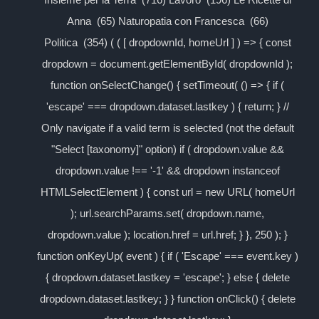
Anna (65) Naturopatia con Francesca (66)
Politica (354) ( ( [ dropdownId, homeUrl ] ) => { const
dropdown = document.getElementById( dropdownId );
function onSelectChange() { setTimeout( () => { if (
'escape' === dropdown.dataset.lastkey ) { return; } //
Only navigate if a valid term is selected (not the default
"Select [taxonomy]" option) if ( dropdown.value &&
dropdown.value !== '-1' && dropdown instanceof
HTMLSelectElement ) { const url = new URL( homeUrl
); url.searchParams.set( dropdown.name,
dropdown.value ); location.href = url.href; } }, 250 ); }
function onKeyUp( event ) { if ( 'Escape' === event.key )
{ dropdown.dataset.lastkey = 'escape'; } else { delete
dropdown.dataset.lastkey; } } function onClick() { delete