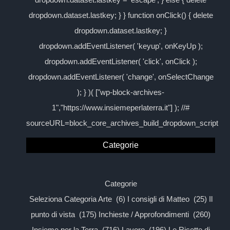
dropdown.dataset.lastkey; } } function onClick() { delete
dropdown.dataset.lastkey; }
dropdown.addEventListener( 'keyup', onKeyUp );
dropdown.addEventListener( 'click', onClick );
dropdown.addEventListener( 'change', onSelectChange
); } )( ["wp-block-archives-
1","https://www.insiemeperlaterra.it"] ); //#
sourceURL=block_core_archives_build_dropdown_script
Categorie
Categorie
Seleziona Categoria Arte (6) I consigli di Matteo (25) Il
punto di vista (175) Inchieste / Approfondimenti (260)
Insieme per la Terra (716) Lavoro (196) Le Ricette di