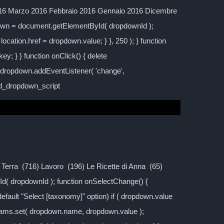
016 Marzo 2016 Febbraio 2016 Gennaio 2016 Dicembre
down = document.getElementById( dropdownId );
location.href = dropdown.value; } }, 250 ); } function
y; } } function onClick() { delete
; dropdown.addEventListener( 'change',
ild_dropdown_script
la Terra (716) Lavoro (196) Le Ricette di Anna (65)
d( dropdownId ); function onSelectChange() {
 default "Select [taxonomy]" option) if ( dropdown.value
rams.set( dropdown.name, dropdown.value );