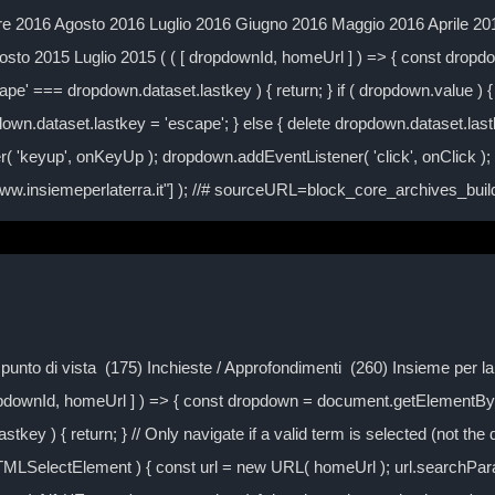
 2016 Agosto 2016 Luglio 2016 Giugno 2016 Maggio 2016 Aprile 2
to 2015 Luglio 2015 ( ( [ dropdownId, homeUrl ] ) => { const drop
ape' === dropdown.dataset.lastkey ) { return; } if ( dropdown.value ) { 
own.dataset.lastkey = 'escape'; } else { delete dropdown.dataset.lastke
( 'keyup', onKeyUp ); dropdown.addEventListener( 'click', onClick )
/www.insiemeperlaterra.it"] ); //# sourceURL=block_core_archives_bu
Il punto di vista (175) Inchieste / Approfondimenti (260) Insieme per 
ropdownId, homeUrl ] ) => { const dropdown = document.getElementByI
tkey ) { return; } // Only navigate if a valid term is selected (not the
TMLSelectElement ) { const url = new URL( homeUrl ); url.searchPa