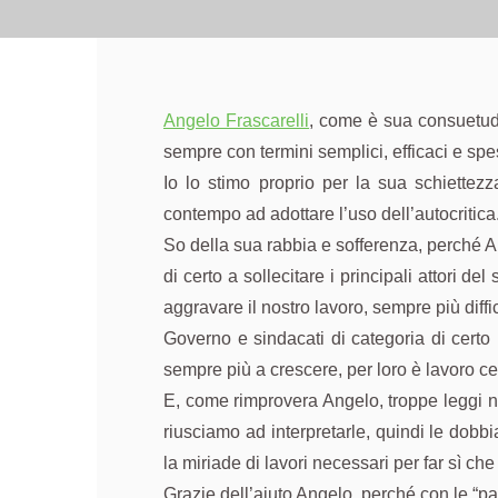
Angelo Frascarelli
, come è sua consuetudin
sempre con termini semplici, efficaci e spe
Io lo stimo proprio per la sua schiettez
contempo ad adottare l’uso dell’autocritica
So della sua rabbia e sofferenza, perché An
di certo a sollecitare i principali attori de
aggravare il nostro lavoro, sempre più diff
Governo e sindacati di categoria di certo 
sempre più a crescere, per loro è lavoro cert
E, come rimprovera Angelo, troppe leggi no
riusciamo ad interpretarle, quindi le dob
la miriade di lavori necessari per far sì ch
Grazie dell’aiuto Angelo, perché con le “parol