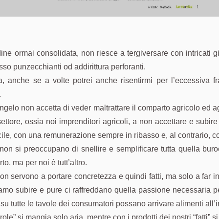
e ormai consolidata, non riesce a tergiversare con intricati gir
sso punzecchianti od addirittura perforanti.
za, anche se a volte potrei anche risentirmi per l’eccessiva f
.
gelo non accetta di veder maltrattare il comparto agricolo ed ag
l settore, ossia noi imprenditori agricoli, a non accettare e subir
icile, con una remunerazione sempre in ribasso e, al contrario, 
non si preoccupano di snellire e semplificare tutta quella buroc
o, ma per noi è tutt’altro.
n servono a portare concretezza e quindi fatti, ma solo a far i
biamo subire e pure ci raffreddano quella passione necessaria p
e su tutte le tavole dei consumatori possano arrivare alimenti all’
e” si mangia solo aria, mentre con i prodotti dei nostri “fatti” si c