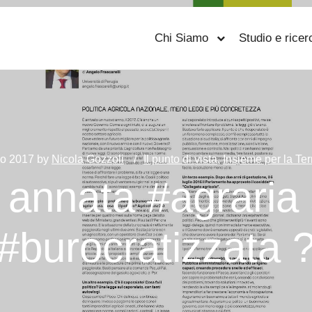
Chi Siamo
Studio e ricer
io 2017
by
Nicola Gozzoli
Il punto di vista
,
Insieme per la Ter
annata #agraria
#burocratizzata 