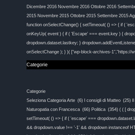
Dicembre 2016 Novembre 2016 Ottobre 2016 Settembre
2015 Novembre 2015 Ottobre 2015 Settembre 2015 Agos
function onSelectChange() { setTimeout( () => { if ( 'esc
onKeyUp( event ) { if ( 'Escape' === event.key ) { dropd
dropdown.dataset.lastkey; } dropdown.addEventListener
onSelectChange ); } )( ["wp-block-archives-1","https:/
Categorie
Categorie
Seleziona Categoria Arte (6) I consigli di Matteo (25) 
Naturopatia con Francesca (66) Politica (354) ( ( [ d
setTimeout( () => { if ( 'escape' === dropdown.dataset.las
&& dropdown.value !== '-1' && dropdown instanceof H