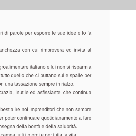
i di parole per esporre le sue idee e lo fa
ranchezza con cui rimprovera ed invita al
roalimentare italiano e lui non si risparmia
e tutto quello che ci buttano sulle spalle per
con una tassazione sempre in rialzo.
razia, inutile ed asfissiante, che continua
nbestialire noi imprenditori che non sempre
er poter continuare quotidianamente a fare
insegna della bontà e della salubrità.
ampa tutti i giorni e per tutta la vita.