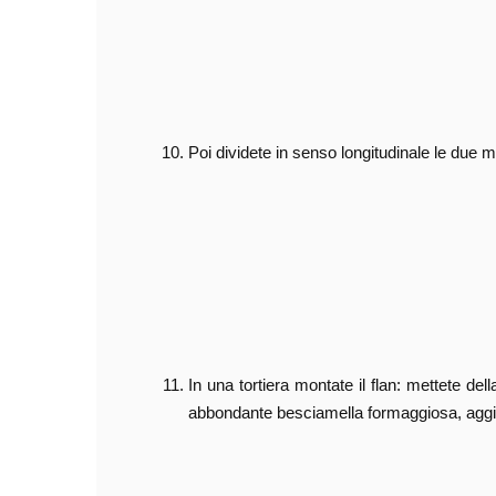
Poi dividete in senso longit
In una tortiera montate il flan: mettete de
abbondante besciamella formaggiosa, aggiu