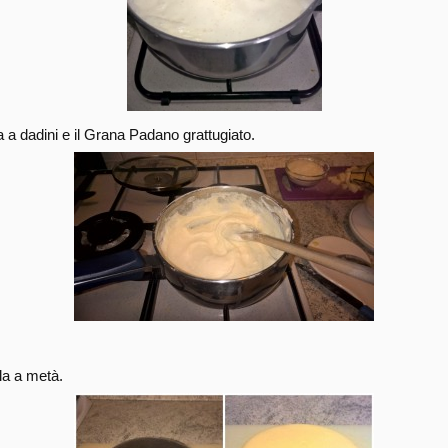
a a dadini e il Grana Padano grattugiato.
” e tagliatela a metà.