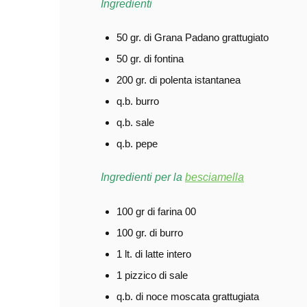
Ingredienti
50 gr. di Grana Padano grattugiato
50 gr. di fontina
200 gr. di polenta istantanea
q.b. burro
q.b. sale
q.b. pepe
Ingredienti per la
besciamella
100 gr di farina 00
100 gr. di burro
1 lt. di latte intero
1 pizzico di sale
q.b. di noce moscata grattugiata