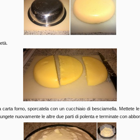
udinale le due metà.
lla carta forno, sporcatela con un cucchiaio di besciamella. Mettete le
ngete nuovamente le altre due parti di polenta e terminate con abb