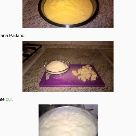
 grattugiate il Grana Padano.
ate
qui
.