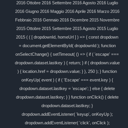
2016 Ottobre 2016 Settembre 2016 Agosto 2016 Luglio
2016 Giugno 2016 Maggio 2016 Aprile 2016 Marzo 2016
Febbraio 2016 Gennaio 2016 Dicembre 2015 Novembre
2015 Ottobre 2015 Settembre 2015 Agosto 2015 Luglio
2015 ( ( [ dropdownId, homeUrl ] ) => { const dropdown
= document.getElementById( dropdownId ); function
onSelectChange() { setTimeout( () => { if ( 'escape' ===
dropdown.dataset.lastkey ) { return; } if ( dropdown.value
) { location.href = dropdown.value; } }, 250 ); } function
onKeyUp( event ) { if ( 'Escape' === event.key ) {
dropdown.dataset.lastkey = 'escape'; } else { delete
dropdown.dataset.lastkey; } } function onClick() { delete
dropdown.dataset.lastkey; }
dropdown.addEventListener( 'keyup', onKeyUp );
dropdown.addEventListener( 'click', onClick );