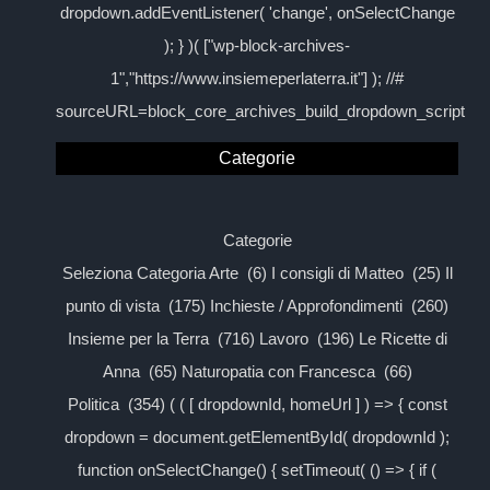
dropdown.addEventListener( 'change', onSelectChange
); } )( ["wp-block-archives-
1","https://www.insiemeperlaterra.it"] ); //#
sourceURL=block_core_archives_build_dropdown_script
Categorie
Categorie
Seleziona Categoria Arte (6) I consigli di Matteo (25) Il
punto di vista (175) Inchieste / Approfondimenti (260)
Insieme per la Terra (716) Lavoro (196) Le Ricette di
Anna (65) Naturopatia con Francesca (66)
Politica (354) ( ( [ dropdownId, homeUrl ] ) => { const
dropdown = document.getElementById( dropdownId );
function onSelectChange() { setTimeout( () => { if (