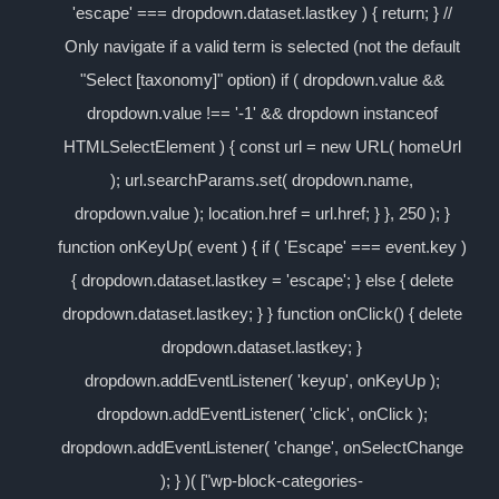
'escape' === dropdown.dataset.lastkey ) { return; } //
Only navigate if a valid term is selected (not the default
"Select [taxonomy]" option) if ( dropdown.value &&
dropdown.value !== '-1' && dropdown instanceof
HTMLSelectElement ) { const url = new URL( homeUrl
); url.searchParams.set( dropdown.name,
dropdown.value ); location.href = url.href; } }, 250 ); }
function onKeyUp( event ) { if ( 'Escape' === event.key )
{ dropdown.dataset.lastkey = 'escape'; } else { delete
dropdown.dataset.lastkey; } } function onClick() { delete
dropdown.dataset.lastkey; }
dropdown.addEventListener( 'keyup', onKeyUp );
dropdown.addEventListener( 'click', onClick );
dropdown.addEventListener( 'change', onSelectChange
); } )( ["wp-block-categories-