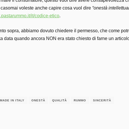
ormare il consumatore, questo vuol dire avere consapevolezza ch
o, casomai voleste anche capire cosa vuol dire
“onestà intellettua
.pastarummo.it/it/codice-etico
.
nto sopra, abbiamo dovuto chiedere il permesso, che come potrete
tata data quando ancora NON era stato chiesto di farne un artic
MADE IN ITALY
ONESTÀ
QUALITÀ
RUMMO
SINCERITÀ