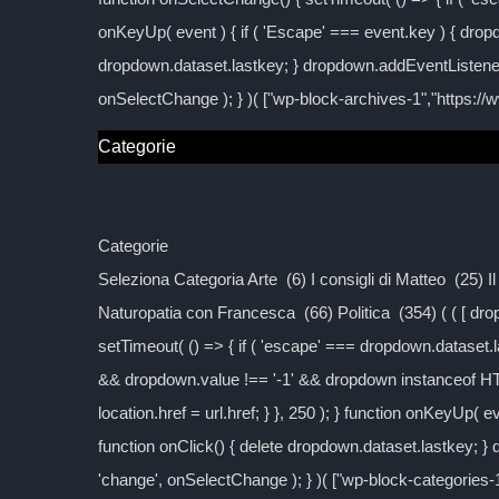
onKeyUp( event ) { if ( 'Escape' === event.key ) { dropd
dropdown.dataset.lastkey; } dropdown.addEventListener
onSelectChange ); } )( ["wp-block-archives-1","https:/
Categorie
Categorie
Seleziona Categoria Arte (6) I consigli di Matteo (25) 
Naturopatia con Francesca (66) Politica (354) ( ( [ d
setTimeout( () => { if ( 'escape' === dropdown.dataset.las
&& dropdown.value !== '-1' && dropdown instanceof H
location.href = url.href; } }, 250 ); } function onKeyUp( 
function onClick() { delete dropdown.dataset.lastkey; 
'change', onSelectChange ); } )( ["wp-block-categories