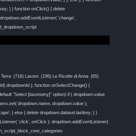
y; } } function onClick() { delete
; dropdown.addEventListener( 'change',
ild_dropdown_script
la Terra (716) Lavoro (196) Le Ricette di Anna (65)
d( dropdownId ); function onSelectChange() {
 default "Select [taxonomy]" option) if ( dropdown.value
rams.set( dropdown.name, dropdown.value );
cape'; } else { delete dropdown.dataset.lastkey; } }
stener( 'click', onClick ); dropdown.addEventListener(
own_script_block_core_categories