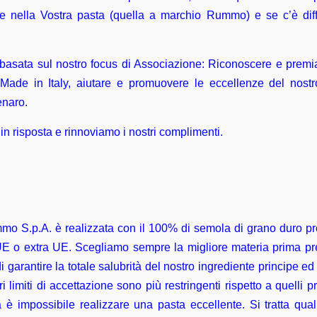
ate nella Vostra pasta (quella a marchio Rummo) e se c’è d
 basata sul nostro focus di Associazione: Riconoscere e premi
Made in Italy, aiutare e promuovere le eccellenze del nostro
enaro.
n risposta e rinnoviamo i nostri complimenti.
o S.p.A. è realizzata con il 100% di semola di grano duro prodot
, UE o extra UE. Scegliamo sempre la migliore materia prima pres
i garantire la totale salubrità del nostro ingrediente principe ed
 limiti di accettazione sono più restringenti rispetto a quelli pr
è impossibile realizzare una pasta eccellente. Si tratta qual