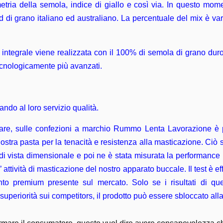
ometria della semola, indice di giallo e così via. In questo mom
i grano italiano ed australiano. La percentuale del mix è vari
 integrale viene realizzata con il 100% di semola di grano duro co
tecnologicamente più avanzati.
ndo al loro servizio qualità.
icare, sulle confezioni a marchio Rummo Lenta Lavorazione è 
 nostra pasta per la tenacità e resistenza alla masticazione. Ciò s
i vista dimensionale e poi ne è stata misurata la performance in
 attività di masticazione del nostro apparato buccale. Il test è e
o premium presente sul mercato. Solo se i risultati di qu
superiorità sui competitors, il prodotto può essere sbloccato alla