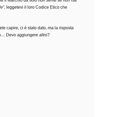
e il Marchio da solo non serve se non hai
le”
, leggetevi il loro Codice Etico che
 capire, ci è stato dato, ma la risposta
olo… Devo aggiungere altro?