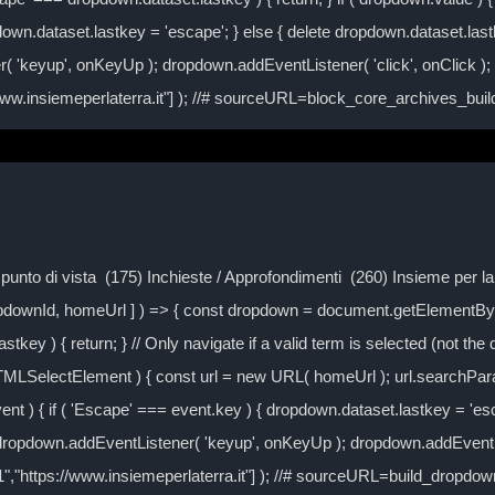
own.dataset.lastkey = 'escape'; } else { delete dropdown.dataset.lastke
( 'keyup', onKeyUp ); dropdown.addEventListener( 'click', onClick )
/www.insiemeperlaterra.it"] ); //# sourceURL=block_core_archives_bu
Il punto di vista (175) Inchieste / Approfondimenti (260) Insieme per 
ropdownId, homeUrl ] ) => { const dropdown = document.getElementByI
tkey ) { return; } // Only navigate if a valid term is selected (not the
TMLSelectElement ) { const url = new URL( homeUrl ); url.searchPa
event ) { if ( 'Escape' === event.key ) { dropdown.dataset.lastkey = 'es
} dropdown.addEventListener( 'keyup', onKeyUp ); dropdown.addEventLi
-1","https://www.insiemeperlaterra.it"] ); //# sourceURL=build_dropd