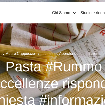
Chi Siamo
Studio e ricer
by
Mauro Cappuccio
Inchieste / Approfondimenti
,
Insieme pe
ly: Pasta #Rummo
eccellenze rispo
chiesta #informazi