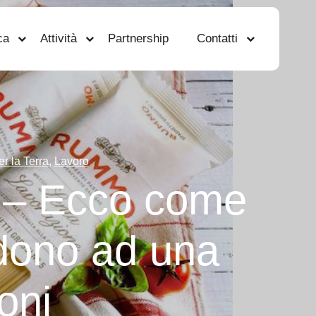
ca
Attività
Partnership
Contatti
r la Terra
,
Lavoro
 – Ecco come
ndono ad una
oni