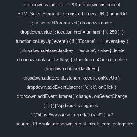
dropdown.value !== '-1' && dropdown instanceof
HTMLSelectElement ) { const url = new URL( homeUrl
); url.searchParams.set( dropdown.name,
dropdown.value ); location.href = url.href; } }, 250 ); }
function onKeyUp( event ) { if ( 'Escape' === event.key )
{ dropdown.dataset.lastkey = 'escape'; } else { delete
dropdown.dataset.lastkey; } } function onClick() { delete
dropdown.dataset.lastkey; }
dropdown.addEventListener( 'keyup', onKeyUp );
dropdown.addEventListener( 'click', onClick );
dropdown.addEventListener( 'change', onSelectChange
); } )( ["wp-block-categories-
1","https://www.insiemeperlaterra.it"] ); //#
sourceURL=build_dropdown_script_block_core_categories