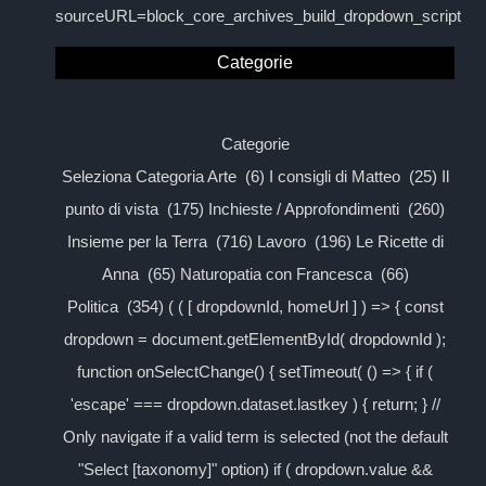
sourceURL=block_core_archives_build_dropdown_script
Categorie
Categorie
Seleziona Categoria Arte (6) I consigli di Matteo (25) Il
punto di vista (175) Inchieste / Approfondimenti (260)
Insieme per la Terra (716) Lavoro (196) Le Ricette di
Anna (65) Naturopatia con Francesca (66)
Politica (354) ( ( [ dropdownId, homeUrl ] ) => { const
dropdown = document.getElementById( dropdownId );
function onSelectChange() { setTimeout( () => { if (
'escape' === dropdown.dataset.lastkey ) { return; } //
Only navigate if a valid term is selected (not the default
"Select [taxonomy]" option) if ( dropdown.value &&