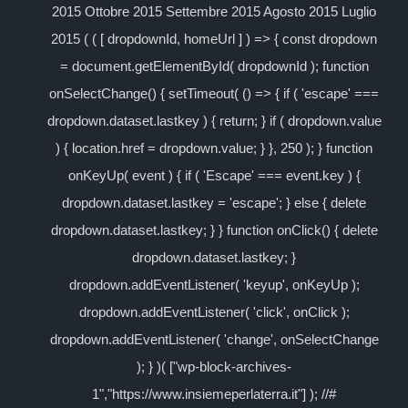
2015 Ottobre 2015 Settembre 2015 Agosto 2015 Luglio
2015 ( ( [ dropdownId, homeUrl ] ) => { const dropdown
= document.getElementById( dropdownId ); function
onSelectChange() { setTimeout( () => { if ( 'escape' ===
dropdown.dataset.lastkey ) { return; } if ( dropdown.value
) { location.href = dropdown.value; } }, 250 ); } function
onKeyUp( event ) { if ( 'Escape' === event.key ) {
dropdown.dataset.lastkey = 'escape'; } else { delete
dropdown.dataset.lastkey; } } function onClick() { delete
dropdown.dataset.lastkey; }
dropdown.addEventListener( 'keyup', onKeyUp );
dropdown.addEventListener( 'click', onClick );
dropdown.addEventListener( 'change', onSelectChange
); } )( ["wp-block-archives-
1","https://www.insiemeperlaterra.it"] ); //#