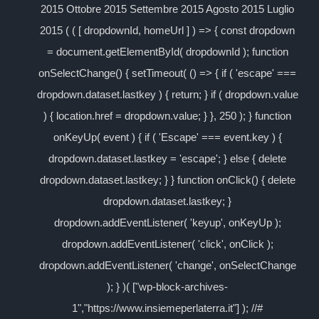
2015 Ottobre 2015 Settembre 2015 Agosto 2015 Luglio
2015 ( ( [ dropdownId, homeUrl ] ) => { const dropdown
= document.getElementById( dropdownId ); function
onSelectChange() { setTimeout( () => { if ( 'escape' ===
dropdown.dataset.lastkey ) { return; } if ( dropdown.value
) { location.href = dropdown.value; } }, 250 ); } function
onKeyUp( event ) { if ( 'Escape' === event.key ) {
dropdown.dataset.lastkey = 'escape'; } else { delete
dropdown.dataset.lastkey; } } function onClick() { delete
dropdown.dataset.lastkey; }
dropdown.addEventListener( 'keyup', onKeyUp );
dropdown.addEventListener( 'click', onClick );
dropdown.addEventListener( 'change', onSelectChange
); } )( ["wp-block-archives-
1","https://www.insiemeperlaterra.it"] ); //#