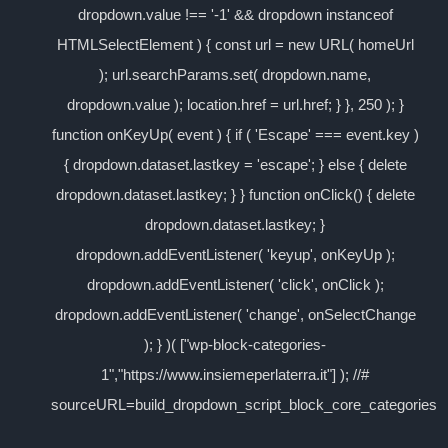
dropdown.value !== '-1' && dropdown instanceof
HTMLSelectElement ) { const url = new URL( homeUrl
); url.searchParams.set( dropdown.name,
dropdown.value ); location.href = url.href; } }, 250 ); }
function onKeyUp( event ) { if ( 'Escape' === event.key )
{ dropdown.dataset.lastkey = 'escape'; } else { delete
dropdown.dataset.lastkey; } } function onClick() { delete
dropdown.dataset.lastkey; }
dropdown.addEventListener( 'keyup', onKeyUp );
dropdown.addEventListener( 'click', onClick );
dropdown.addEventListener( 'change', onSelectChange
); } )( ["wp-block-categories-
1","https://www.insiemeperlaterra.it"] ); //#
sourceURL=build_dropdown_script_block_core_categories