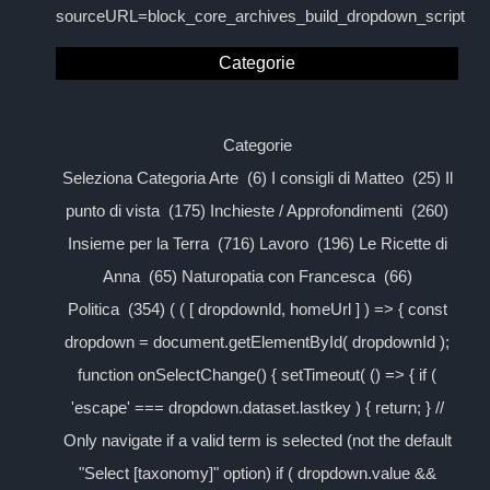
sourceURL=block_core_archives_build_dropdown_script
Categorie
Categorie
Seleziona Categoria Arte (6) I consigli di Matteo (25) Il
punto di vista (175) Inchieste / Approfondimenti (260)
Insieme per la Terra (716) Lavoro (196) Le Ricette di
Anna (65) Naturopatia con Francesca (66)
Politica (354) ( ( [ dropdownId, homeUrl ] ) => { const
dropdown = document.getElementById( dropdownId );
function onSelectChange() { setTimeout( () => { if (
'escape' === dropdown.dataset.lastkey ) { return; } //
Only navigate if a valid term is selected (not the default
"Select [taxonomy]" option) if ( dropdown.value &&