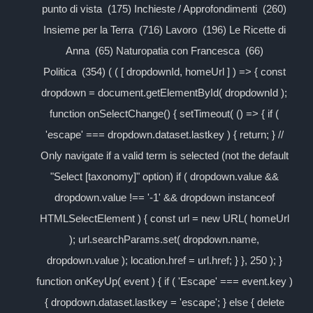
punto di vista (175) Inchieste / Approfondimenti (260)
Insieme per la Terra (716) Lavoro (196) Le Ricette di
Anna (65) Naturopatia con Francesca (66)
Politica (354) ( ( [ dropdownId, homeUrl ] ) => { const
dropdown = document.getElementById( dropdownId );
function onSelectChange() { setTimeout( () => { if (
'escape' === dropdown.dataset.lastkey ) { return; } //
Only navigate if a valid term is selected (not the default
"Select [taxonomy]" option) if ( dropdown.value &&
dropdown.value !== '-1' && dropdown instanceof
HTMLSelectElement ) { const url = new URL( homeUrl
); url.searchParams.set( dropdown.name,
dropdown.value ); location.href = url.href; } }, 250 ); }
function onKeyUp( event ) { if ( 'Escape' === event.key )
{ dropdown.dataset.lastkey = 'escape'; } else { delete