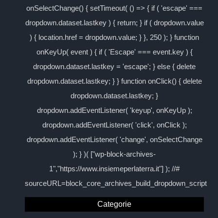
onSelectChange() { setTimeout( () => { if ( 'escape' ===
dropdown.dataset.lastkey ) { return; } if ( dropdown.value
) { location.href = dropdown.value; } }, 250 ); } function
onKeyUp( event ) { if ( 'Escape' === event.key ) {
dropdown.dataset.lastkey = 'escape'; } else { delete
dropdown.dataset.lastkey; } } function onClick() { delete
dropdown.dataset.lastkey; }
dropdown.addEventListener( 'keyup', onKeyUp );
dropdown.addEventListener( 'click', onClick );
dropdown.addEventListener( 'change', onSelectChange
); } )( ["wp-block-archives-
1","https://www.insiemeperlaterra.it"] ); //#
sourceURL=block_core_archives_build_dropdown_script
Categorie