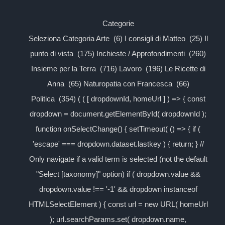
Categorie
Seleziona Categoria Arte (6) I consigli di Matteo (25) Il
punto di vista (175) Inchieste / Approfondimenti (260)
Insieme per la Terra (716) Lavoro (196) Le Ricette di
Anna (65) Naturopatia con Francesca (66)
Politica (354) ( ( [ dropdownId, homeUrl ] ) => { const
dropdown = document.getElementById( dropdownId );
function onSelectChange() { setTimeout( () => { if (
'escape' === dropdown.dataset.lastkey ) { return; } //
Only navigate if a valid term is selected (not the default
"Select [taxonomy]" option) if ( dropdown.value &&
dropdown.value !== '-1' && dropdown instanceof
HTMLSelectElement ) { const url = new URL( homeUrl
); url.searchParams.set( dropdown.name,