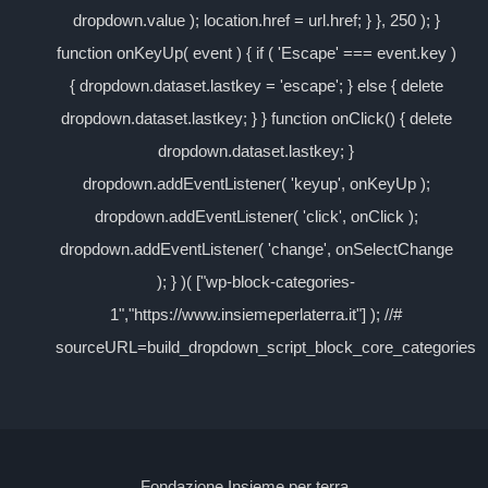
dropdown.value ); location.href = url.href; } }, 250 ); }
function onKeyUp( event ) { if ( 'Escape' === event.key )
{ dropdown.dataset.lastkey = 'escape'; } else { delete
dropdown.dataset.lastkey; } } function onClick() { delete
dropdown.dataset.lastkey; }
dropdown.addEventListener( 'keyup', onKeyUp );
dropdown.addEventListener( 'click', onClick );
dropdown.addEventListener( 'change', onSelectChange
); } )( ["wp-block-categories-
1","https://www.insiemeperlaterra.it"] ); //#
sourceURL=build_dropdown_script_block_core_categories
Fondazione Insieme per terra