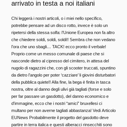
arrivato in testa a noi italiani
Chi leggerà i nostri articoli, o i miei nello specifico,
potrebbe pensare ad un disco rotto, invece è solo un
ripetersi della stessa solfa: l’Unione Europea non fa altro
che chiedere soldi, soldi, soldi!! Sembra che non vedano
l’ora che uno sbagli… TACK! ecco pronto il verbale!
Proprio come un messo comunale di paese che si
nasconde dietro al cipresso del cimitero, in attesa del
nugolo di ragazzini che, con gli scooter truccati, spuntino
da dietro l’angolo per poter ‘cazziare’ li giovini disturbatori
della pubblica quiete!! Alla fine, la bega è finita in tasca
nostra, oltre al danno degli ulivi già tagliati (forse e solo
per far passare un gasdotto), del danno economico e
d’immagine, ecco che i nostri “amici” bruxellesi ci
multano per non averne tagliati abbastanza! Vedi Articolo
EUNews Probabilmente il progetto del gasdotto deve
partire in terra italica e questi alberacci rinsecchiti sono