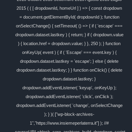
2015 ( ( [ dropdownId, homeUrl ] ) => { const dropdown
= document.getElementById( dropdownId ); function
onSelectChange() { setTimeout( () => { if ( 'escape' ===
dropdown.dataset.lastkey ) { return; } if ( dropdown.value
) { location.href = dropdown.value; } }, 250 ); } function
onKeyUp( event ) { if ( 'Escape' === event.key ) {
dropdown.dataset.lastkey = 'escape'; } else { delete
dropdown.dataset.lastkey; } } function onClick() { delete
dropdown.dataset.lastkey; }
dropdown.addEventListener( 'keyup', onKeyUp );
dropdown.addEventListener( 'click', onClick );
dropdown.addEventListener( 'change', onSelectChange
); } )( ["wp-block-archives-
1","https://www.insiemeperlaterra.it"] ); //#
sourceURL=block_core_archives_build_dropdown_script