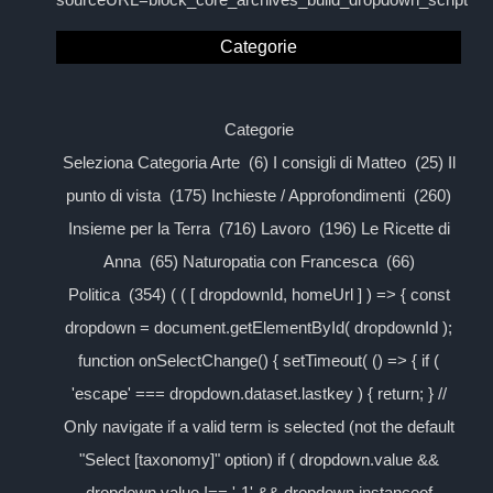
Categorie
Categorie
Seleziona Categoria Arte (6) I consigli di Matteo (25) Il
punto di vista (175) Inchieste / Approfondimenti (260)
Insieme per la Terra (716) Lavoro (196) Le Ricette di
Anna (65) Naturopatia con Francesca (66)
Politica (354) ( ( [ dropdownId, homeUrl ] ) => { const
dropdown = document.getElementById( dropdownId );
function onSelectChange() { setTimeout( () => { if (
'escape' === dropdown.dataset.lastkey ) { return; } //
Only navigate if a valid term is selected (not the default
"Select [taxonomy]" option) if ( dropdown.value &&
dropdown.value !== '-1' && dropdown instanceof