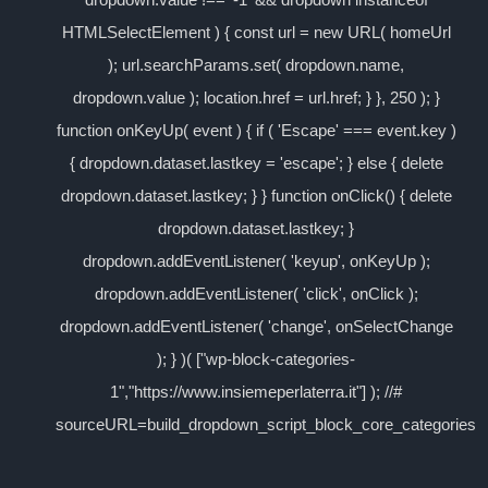
HTMLSelectElement ) { const url = new URL( homeUrl
); url.searchParams.set( dropdown.name,
dropdown.value ); location.href = url.href; } }, 250 ); }
function onKeyUp( event ) { if ( 'Escape' === event.key )
{ dropdown.dataset.lastkey = 'escape'; } else { delete
dropdown.dataset.lastkey; } } function onClick() { delete
dropdown.dataset.lastkey; }
dropdown.addEventListener( 'keyup', onKeyUp );
dropdown.addEventListener( 'click', onClick );
dropdown.addEventListener( 'change', onSelectChange
); } )( ["wp-block-categories-
1","https://www.insiemeperlaterra.it"] ); //#
sourceURL=build_dropdown_script_block_core_categories