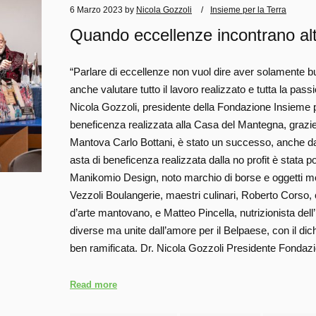
6 Marzo 2023
by
Nicola Gozzoli
Insieme per la Terra
Quando eccellenze incontrano alt
“Parlare di eccellenze non vuol dire aver solamente b
anche valutare tutto il lavoro realizzato e tutta la pass
Nicola Gozzoli, presidente della Fondazione Insieme per 
beneficenza realizzata alla Casa del Mantegna, grazie a
Mantova Carlo Bottani, è stato un successo, anche dal
asta di beneficenza realizzata dalla no profit è stata po
Manikomio Design, noto marchio di borse e oggetti m
Vezzoli Boulangerie, maestri culinari, Roberto Corso, c
d’arte mantovano, e Matteo Pincella, nutrizionista dell’
diverse ma unite dall’amore per il Belpaese, con il dich
ben ramificata. Dr. Nicola Gozzoli Presidente Fonda
Read more