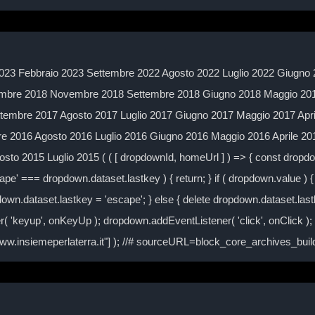
023 Febbraio 2023 Settembre 2022 Agosto 2022 Luglio 2022 Giugno 
mbre 2018 Novembre 2018 Settembre 2018 Giugno 2018 Maggio 2018
embre 2017 Agosto 2017 Luglio 2017 Giugno 2017 Maggio 2017 Apr
 2016 Agosto 2016 Luglio 2016 Giugno 2016 Maggio 2016 Aprile 2
to 2015 Luglio 2015 ( ( [ dropdownId, homeUrl ] ) => { const drop
ape' === dropdown.dataset.lastkey ) { return; } if ( dropdown.value ) { 
own.dataset.lastkey = 'escape'; } else { delete dropdown.dataset.lastke
( 'keyup', onKeyUp ); dropdown.addEventListener( 'click', onClick )
/www.insiemeperlaterra.it"] ); //# sourceURL=block_core_archives_bu