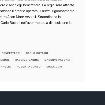
ttore e anch’egli benefattore. La regia sarà affidata
ione il proprio operato. Il buffet, rigorosamente
aestro Jean Marc Vezzoli. Straordinaria la
a Carlo Bottani nell’aver messo a disposizione la
BENEFATTORI
CARLO BOTTANI
DESIGN
MASSIMO CABBIA
MASSIMO PASSANI
BRAGLIA
ROBERTO CORSO
SIGLA.COM