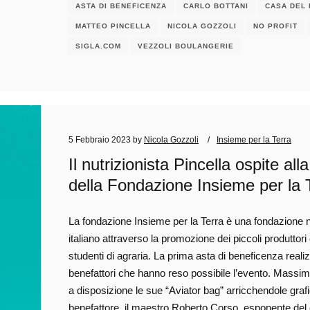
ASTA DI BENEFICENZA
CARLO BOTTANI
CASA DEL
MATTEO PINCELLA
NICOLA GOZZOLI
NO PROFIT
SIGLA.COM
VEZZOLI BOULANGERIE
5 Febbraio 2023
by
Nicola Gozzoli
Insieme per la Terra
Il nutrizionista Pincella ospite al
della Fondazione Insieme per la 
La fondazione Insieme per la Terra è una fondazione no
italiano attraverso la promozione dei piccoli produttori
studenti di agraria. La prima asta di beneficenza realiz
benefattori che hanno reso possibile l’evento. Mas
a disposizione le sue “Aviator bag” arricchendole grafi
benefattore, il maestro Roberto Corso, esponente del c