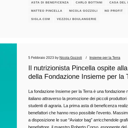
ASTA DI BENEFICENZA
CARLO BOTTANI
CASA DEL
MATTEO PINCELLA
NICOLA GOZZOLI
NO PROFIT
SIGLA.COM
VEZZOLI BOULANGERIE
5 Febbraio 2023
by
Nicola Gozzoli
Insieme per la Terra
Il nutrizionista Pincella ospite al
della Fondazione Insieme per la 
La fondazione Insieme per la Terra è una fondazione no
italiano attraverso la promozione dei piccoli produttori
studenti di agraria. La prima asta di beneficenza realiz
benefattori che hanno reso possibile l’evento. Mas
a disposizione le sue “Aviator bag” arricchendole grafi
benefattore, il maestro Roberto Corso, esponente del c