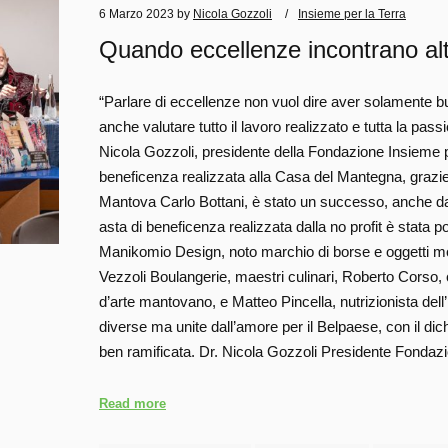
6 Marzo 2023
by
Nicola Gozzoli
Insieme per la Terra
Quando eccellenze incontrano alt
“Parlare di eccellenze non vuol dire aver solamente b
anche valutare tutto il lavoro realizzato e tutta la pass
Nicola Gozzoli, presidente della Fondazione Insieme per 
beneficenza realizzata alla Casa del Mantegna, grazie a
Mantova Carlo Bottani, è stato un successo, anche dal
asta di beneficenza realizzata dalla no profit è stata po
Manikomio Design, noto marchio di borse e oggetti m
Vezzoli Boulangerie, maestri culinari, Roberto Corso, c
d’arte mantovano, e Matteo Pincella, nutrizionista dell’
diverse ma unite dall’amore per il Belpaese, con il dich
ben ramificata. Dr. Nicola Gozzoli Presidente Fonda
Read more