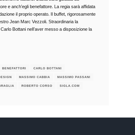
ttore e anch’egli benefattore. La regia sarà affidata
ione il proprio operato. Il buffet, rigorosamente
aestro Jean Marc Vezzoli. Straordinaria la
a Carlo Bottani nell’aver messo a disposizione la
BENEFATTORI
CARLO BOTTANI
DESIGN
MASSIMO CABBIA
MASSIMO PASSANI
BRAGLIA
ROBERTO CORSO
SIGLA.COM