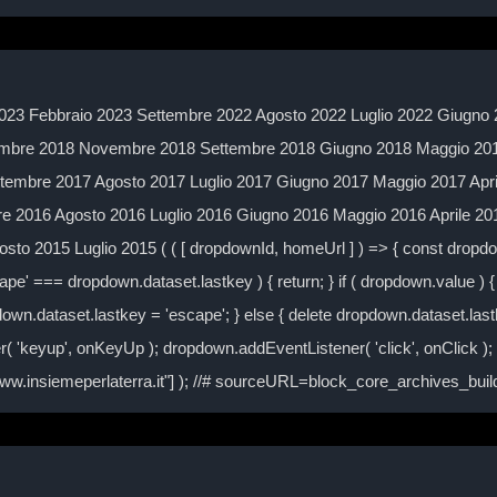
023 Febbraio 2023 Settembre 2022 Agosto 2022 Luglio 2022 Giugno 
mbre 2018 Novembre 2018 Settembre 2018 Giugno 2018 Maggio 2018
embre 2017 Agosto 2017 Luglio 2017 Giugno 2017 Maggio 2017 Apr
 2016 Agosto 2016 Luglio 2016 Giugno 2016 Maggio 2016 Aprile 2
to 2015 Luglio 2015 ( ( [ dropdownId, homeUrl ] ) => { const drop
ape' === dropdown.dataset.lastkey ) { return; } if ( dropdown.value ) { 
own.dataset.lastkey = 'escape'; } else { delete dropdown.dataset.lastke
( 'keyup', onKeyUp ); dropdown.addEventListener( 'click', onClick )
/www.insiemeperlaterra.it"] ); //# sourceURL=block_core_archives_bu