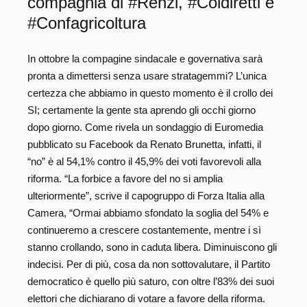
compagnia di #Renzi, #Coldiretti e
#Confagricoltura
In ottobre la compagine sindacale e governativa sarà
pronta a dimettersi senza usare stratagemmi? L’unica
certezza che abbiamo in questo momento è il crollo dei
SI; certamente la gente sta aprendo gli occhi giorno
dopo giorno. Come rivela un sondaggio di Euromedia
pubblicato su Facebook da Renato Brunetta, infatti, il
“no” è al 54,1% contro il 45,9% dei voti favorevoli alla
riforma. “La forbice a favore del no si amplia
ulteriormente”, scrive il capogruppo di Forza Italia alla
Camera, “Ormai abbiamo sfondato la soglia del 54% e
continueremo a crescere costantemente, mentre i sì
stanno crollando, sono in caduta libera. Diminuiscono gli
indecisi. Per di più, cosa da non sottovalutare, il Partito
democratico è quello più saturo, con oltre l’83% dei suoi
elettori che dichiarano di votare a favore della riforma.