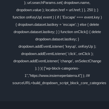
); url.searchParams.set( dropdown.name,
dropdown.value ); location.href = url.href; } }, 250 ); }
function onKeyUp( event ) { if ( 'Escape' === event.key )
{ dropdown.dataset.lastkey = 'escape'; } else { delete
dropdown.dataset.lastkey; } } function onClick() { delete
dropdown.dataset.lastkey; }
dropdown.addEventListener( 'keyup', onKeyUp );
dropdown.addEventListener( 'click', onClick );
dropdown.addEventListener( 'change', onSelectChange
); } )( ["wp-block-categories-
1","https://www.insiemeperlaterra.it"] ); //#
sourceURL=build_dropdown_script_block_core_categories