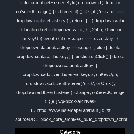
= document.getElementById( dropdownId ); function
onSelectChange() { setTimeout( () => { if ( 'escape' ===
dropdown.dataset.lastkey ) { return; } if ( dropdown.value
) { location.href = dropdown.value; } }, 250 ); } function
onKeyUp( event ) { if ( 'Escape' === event.key ) {
dropdown.dataset.lastkey = 'escape'; } else { delete
dropdown.dataset.lastkey; } } function onClick() { delete
dropdown.dataset.lastkey; }
dropdown.addEventListener( 'keyup', onKeyUp );
dropdown.addEventListener( 'click', onClick );
dropdown.addEventListener( 'change', onSelectChange
); } )( ["wp-block-archives-
1","https://www.insiemeperlaterra.it"] ); //#
sourceURL=block_core_archives_build_dropdown_script
Categorie