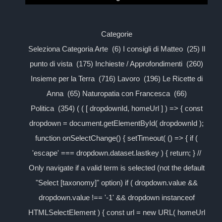
Categorie
Seleziona Categoria Arte (6) I consigli di Matteo (25) Il
punto di vista (175) Inchieste / Approfondimenti (260)
Insieme per la Terra (716) Lavoro (196) Le Ricette di
Anna (65) Naturopatia con Francesca (66)
Politica (354) ( ( [ dropdownId, homeUrl ] ) => { const
dropdown = document.getElementById( dropdownId );
function onSelectChange() { setTimeout( () => { if (
'escape' === dropdown.dataset.lastkey ) { return; } //
Only navigate if a valid term is selected (not the default
"Select [taxonomy]" option) if ( dropdown.value &&
dropdown.value !== '-1' && dropdown instanceof
HTMLSelectElement ) { const url = new URL( homeUrl