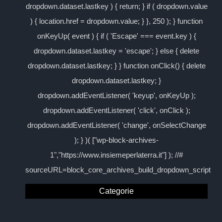
dropdown.dataset.lastkey ) { return; } if ( dropdown.value
) { location.href = dropdown.value; } }, 250 ); } function
onKeyUp( event ) { if ( 'Escape' === event.key ) {
dropdown.dataset.lastkey = 'escape'; } else { delete
dropdown.dataset.lastkey; } } function onClick() { delete
dropdown.dataset.lastkey; }
dropdown.addEventListener( 'keyup', onKeyUp );
dropdown.addEventListener( 'click', onClick );
dropdown.addEventListener( 'change', onSelectChange
); } )( ["wp-block-archives-
1","https://www.insiemeperlaterra.it"] ); //#
sourceURL=block_core_archives_build_dropdown_script
Categorie