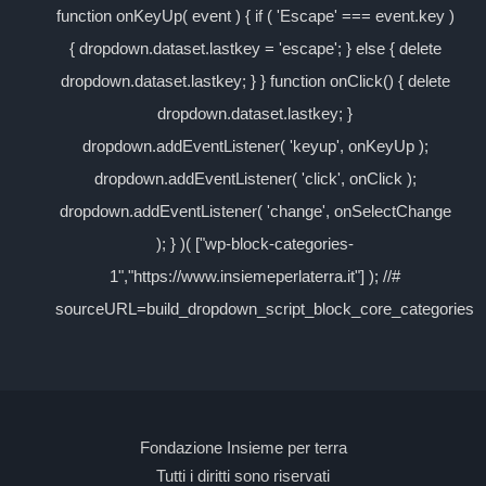
function onKeyUp( event ) { if ( 'Escape' === event.key )
{ dropdown.dataset.lastkey = 'escape'; } else { delete
dropdown.dataset.lastkey; } } function onClick() { delete
dropdown.dataset.lastkey; }
dropdown.addEventListener( 'keyup', onKeyUp );
dropdown.addEventListener( 'click', onClick );
dropdown.addEventListener( 'change', onSelectChange
); } )( ["wp-block-categories-
1","https://www.insiemeperlaterra.it"] ); //#
sourceURL=build_dropdown_script_block_core_categories
Fondazione Insieme per terra
Tutti i diritti sono riservati