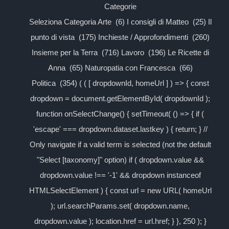
Categorie
Seleziona Categoria Arte (6) I consigli di Matteo (25) Il
punto di vista (175) Inchieste / Approfondimenti (260)
Insieme per la Terra (716) Lavoro (196) Le Ricette di
Anna (65) Naturopatia con Francesca (66)
Politica (354) ( ( [ dropdownId, homeUrl ] ) => { const
dropdown = document.getElementById( dropdownId );
function onSelectChange() { setTimeout( () => { if (
'escape' === dropdown.dataset.lastkey ) { return; } //
Only navigate if a valid term is selected (not the default
"Select [taxonomy]" option) if ( dropdown.value &&
dropdown.value !== '-1' && dropdown instanceof
HTMLSelectElement ) { const url = new URL( homeUrl
); url.searchParams.set( dropdown.name,
dropdown.value ); location.href = url.href; } }, 250 ); }