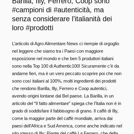
Barilla, Illy, Ferrero, Coop sono
#campioni di #autenticità, ma
senza considerare l’italianità dei
loro #prodotti
L’articolo di Agro Alimentare News ci riempie di orgoglio
nel leggere che siamo tra i Paesi con maggiore
esposizione nel mondo e che ben 5 produttori italiani
sono nella Top 100 di Authentic100! Sicuramente c’è da
andarne fieri, ma è un vero peccato scoprire poi che non
sono così italiani al 100%, molti ingredienti dei prodotti
che rendono Barilla, Illy, Ferrero e Coop autentici,
avendo origini lontane dal Bel paese. La Barilla, in un
articolo del “Il fatto alimentare” spiega che l’Italia non è in
grado di soddisfare il fabbisogno di grano. Il caffè di Illy,
come la maggior parte del caffè mondiale, arriva dai
paesi dell’Africa e Sud America, come anche indicato nel
sito stesso di Illy: Piante del caffè La Ferrero, che della