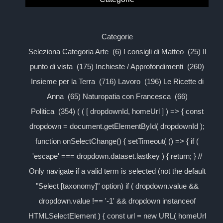
Categorie
Seleziona Categoria Arte (6) I consigli di Matteo (25) Il
punto di vista (175) Inchieste / Approfondimenti (260)
Insieme per la Terra (716) Lavoro (196) Le Ricette di
Anna (65) Naturopatia con Francesca (66)
Politica (354) ( ( [ dropdownId, homeUrl ] ) => { const
dropdown = document.getElementById( dropdownId );
function onSelectChange() { setTimeout( () => { if (
'escape' === dropdown.dataset.lastkey ) { return; } //
Only navigate if a valid term is selected (not the default
"Select [taxonomy]" option) if ( dropdown.value &&
dropdown.value !== '-1' && dropdown instanceof
HTMLSelectElement ) { const url = new URL( homeUrl