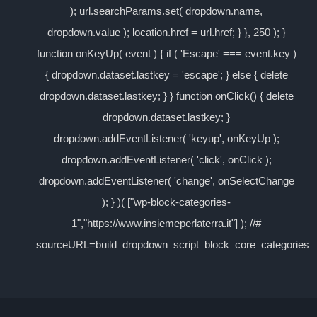
); url.searchParams.set( dropdown.name,
dropdown.value ); location.href = url.href; } }, 250 ); }
function onKeyUp( event ) { if ( 'Escape' === event.key )
{ dropdown.dataset.lastkey = 'escape'; } else { delete
dropdown.dataset.lastkey; } } function onClick() { delete
dropdown.dataset.lastkey; }
dropdown.addEventListener( 'keyup', onKeyUp );
dropdown.addEventListener( 'click', onClick );
dropdown.addEventListener( 'change', onSelectChange
); } )( ["wp-block-categories-
1","https://www.insiemeperlaterra.it"] ); //#
sourceURL=build_dropdown_script_block_core_categories