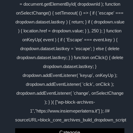
= document.getElementById( dropdownId ); function
onSelectChange() { setTimeout( () => { if ( 'escape' ===
dropdown.dataset.lastkey ) { return; } if ( dropdown.value
) { location.href = dropdown.value; } }, 250 ); } function
onKeyUp( event ) { if ( 'Escape' === event.key ) {
dropdown.dataset.lastkey = 'escape'; } else { delete
dropdown.dataset.lastkey; } } function onClick() { delete
dropdown.dataset.lastkey; }
dropdown.addEventListener( 'keyup', onKeyUp );
dropdown.addEventListener( 'click', onClick );
dropdown.addEventListener( 'change', onSelectChange
); } )( ["wp-block-archives-
1","https://www.insiemeperlaterra.it"] ); //#
sourceURL=block_core_archives_build_dropdown_script
Categorie