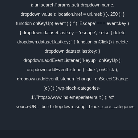
); url.searchParams.set( dropdown.name,
dropdown.value ); location.href = url.href; } }, 250 ); }
function onKeyUp( event ) { if ( 'Escape' === event.key )
{ dropdown.dataset.lastkey = 'escape'; } else { delete
dropdown.dataset.lastkey; } } function onClick() { delete
dropdown.dataset.lastkey; }
dropdown.addEventListener( 'keyup', onKeyUp );
dropdown.addEventListener( 'click', onClick );
dropdown.addEventListener( 'change', onSelectChange
); } )( ["wp-block-categories-
1","https://www.insiemeperlaterra.it"] ); //#
sourceURL=build_dropdown_script_block_core_categories