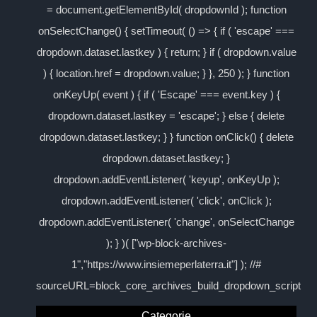
= document.getElementById( dropdownId ); function
onSelectChange() { setTimeout( () => { if ( 'escape' ===
dropdown.dataset.lastkey ) { return; } if ( dropdown.value
) { location.href = dropdown.value; } }, 250 ); } function
onKeyUp( event ) { if ( 'Escape' === event.key ) {
dropdown.dataset.lastkey = 'escape'; } else { delete
dropdown.dataset.lastkey; } } function onClick() { delete
dropdown.dataset.lastkey; }
dropdown.addEventListener( 'keyup', onKeyUp );
dropdown.addEventListener( 'click', onClick );
dropdown.addEventListener( 'change', onSelectChange
); } )( ["wp-block-archives-
1","https://www.insiemeperlaterra.it"] ); //#
sourceURL=block_core_archives_build_dropdown_script
Categorie