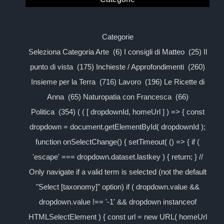
Categorie
Seleziona Categoria Arte (6) I consigli di Matteo (25) Il
punto di vista (175) Inchieste / Approfondimenti (260)
Insieme per la Terra (716) Lavoro (196) Le Ricette di
Anna (65) Naturopatia con Francesca (66)
Politica (354) ( ( [ dropdownId, homeUrl ] ) => { const
dropdown = document.getElementById( dropdownId );
function onSelectChange() { setTimeout( () => { if (
'escape' === dropdown.dataset.lastkey ) { return; } //
Only navigate if a valid term is selected (not the default
"Select [taxonomy]" option) if ( dropdown.value &&
dropdown.value !== '-1' && dropdown instanceof
HTMLSelectElement ) { const url = new URL( homeUrl