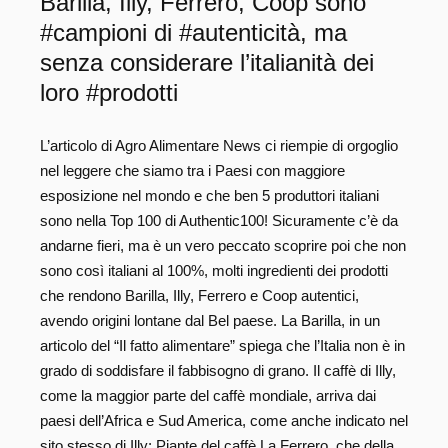
Barilla, Illy, Ferrero, Coop sono
#campioni di #autenticità, ma
senza considerare l’italianità dei
loro #prodotti
L’articolo di Agro Alimentare News ci riempie di orgoglio
nel leggere che siamo tra i Paesi con maggiore
esposizione nel mondo e che ben 5 produttori italiani
sono nella Top 100 di Authentic100! Sicuramente c’è da
andarne fieri, ma è un vero peccato scoprire poi che non
sono così italiani al 100%, molti ingredienti dei prodotti
che rendono Barilla, Illy, Ferrero e Coop autentici,
avendo origini lontane dal Bel paese. La Barilla, in un
articolo del “Il fatto alimentare” spiega che l’Italia non è in
grado di soddisfare il fabbisogno di grano. Il caffè di Illy,
come la maggior parte del caffè mondiale, arriva dai
paesi dell’Africa e Sud America, come anche indicato nel
sito stesso di Illy: Piante del caffè La Ferrero, che della