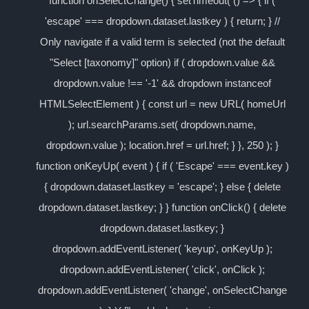
function onSelectChange() { setTimeout( () => { if (
'escape' === dropdown.dataset.lastkey ) { return; } //
Only navigate if a valid term is selected (not the default
"Select [taxonomy]" option) if ( dropdown.value &&
dropdown.value !== '-1' && dropdown instanceof
HTMLSelectElement ) { const url = new URL( homeUrl
); url.searchParams.set( dropdown.name,
dropdown.value ); location.href = url.href; } }, 250 ); }
function onKeyUp( event ) { if ( 'Escape' === event.key )
{ dropdown.dataset.lastkey = 'escape'; } else { delete
dropdown.dataset.lastkey; } } function onClick() { delete
dropdown.dataset.lastkey; }
dropdown.addEventListener( 'keyup', onKeyUp );
dropdown.addEventListener( 'click', onClick );
dropdown.addEventListener( 'change', onSelectChange