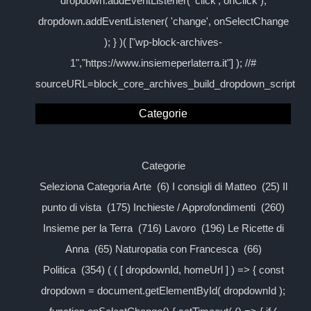
dropdown.addEventListener( 'click', onClick );
dropdown.addEventListener( 'change', onSelectChange
); } )( ["wp-block-archives-
1","https://www.insiemeperlaterra.it"] ); //#
sourceURL=block_core_archives_build_dropdown_script
Categorie
Categorie
Seleziona Categoria Arte (6) I consigli di Matteo (25) Il
punto di vista (175) Inchieste / Approfondimenti (260)
Insieme per la Terra (716) Lavoro (196) Le Ricette di
Anna (65) Naturopatia con Francesca (66)
Politica (354) ( ( [ dropdownId, homeUrl ] ) => { const
dropdown = document.getElementById( dropdownId );