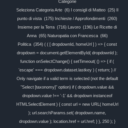
Categorie
Seleziona Categoria Arte (6) I consigli di Matteo (25) Il
punto di vista (175) Inchieste / Approfondimenti (260)
Insieme per la Terra (716) Lavoro (196) Le Ricette di
Anna (65) Naturopatia con Francesca (66)
Politica (354) ( ( [ dropdownId, homeUrl ] ) => { const
dropdown = document.getElementById( dropdownId );
function onSelectChange() { setTimeout( () => { if (
'escape' === dropdown.dataset.lastkey ) { return; } //
Only navigate if a valid term is selected (not the default
"Select [taxonomy]" option) if ( dropdown.value &&
dropdown.value !== '-1' && dropdown instanceof
HTMLSelectElement ) { const url = new URL( homeUrl
); url.searchParams.set( dropdown.name,
dropdown.value ); location.href = url.href; } }, 250 ); }