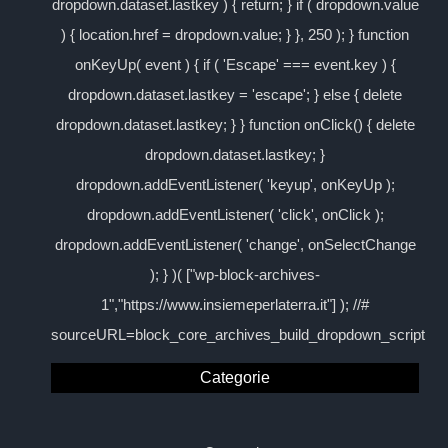
dropdown.dataset.lastkey ) { return; } if ( dropdown.value
) { location.href = dropdown.value; } }, 250 ); } function
onKeyUp( event ) { if ( 'Escape' === event.key ) {
dropdown.dataset.lastkey = 'escape'; } else { delete
dropdown.dataset.lastkey; } } function onClick() { delete
dropdown.dataset.lastkey; }
dropdown.addEventListener( 'keyup', onKeyUp );
dropdown.addEventListener( 'click', onClick );
dropdown.addEventListener( 'change', onSelectChange
); } )( ["wp-block-archives-
1","https://www.insiemeperlaterra.it"] ); //#
sourceURL=block_core_archives_build_dropdown_script
Categorie