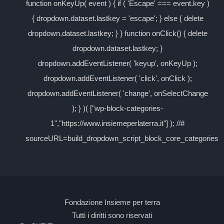
function onKeyUp( event ) { if ( 'Escape' === event.key )
{ dropdown.dataset.lastkey = 'escape'; } else { delete
dropdown.dataset.lastkey; } } function onClick() { delete
dropdown.dataset.lastkey; }
dropdown.addEventListener( 'keyup', onKeyUp );
dropdown.addEventListener( 'click', onClick );
dropdown.addEventListener( 'change', onSelectChange
); } )( ["wp-block-categories-
1","https://www.insiemeperlaterra.it"] ); //#
sourceURL=build_dropdown_script_block_core_categories
Fondazione Insieme per terra
Tutti i diritti sono riservati