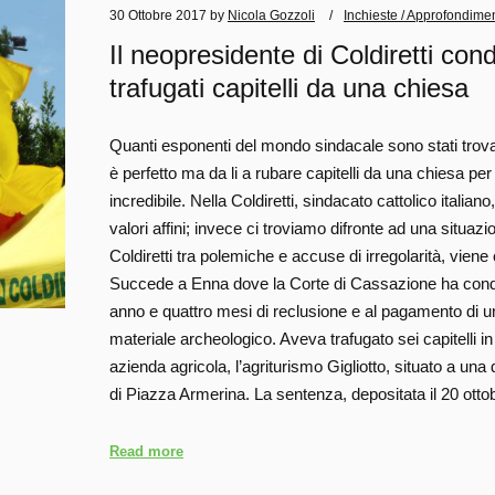
30 Ottobre 2017
by
Nicola Gozzoli
Inchieste / Approfondimen
Il neopresidente di Coldiretti con
trafugati capitelli da una chiesa
Quanti esponenti del mondo sindacale sono stati trova
è perfetto ma da li a rubare capitelli da una chiesa pe
incredibile. Nella Coldiretti, sindacato cattolico italia
valori affini; invece ci troviamo difronte ad una situazi
Coldiretti tra polemiche e accuse di irregolarità, viene
Succede a Enna dove la Corte di Cassazione ha conda
anno e quattro mesi di reclusione e al pagamento di un
materiale archeologico. Aveva trafugato sei capitelli i
azienda agricola, l’agriturismo Gigliotto, situato a una
di Piazza Armerina. La sentenza, depositata il 20 otto
Read more