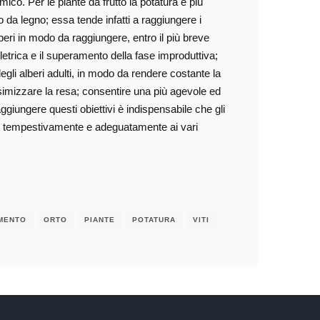
o. Per le piante da frutto la potatura è più
da legno; essa tende infatti a raggiungere i
lberi in modo da raggiungere, entro il più breve
letrica e il superamento della fase improduttiva;
 degli alberi adulti, in modo da rendere costante la
assimizzare la resa; consentire una più agevole ed
ggiungere questi obiettivi è indispensabile che gli
agire tempestivamente e adeguatamente ai vari
MENTO
ORTO
PIANTE
POTATURA
VITI