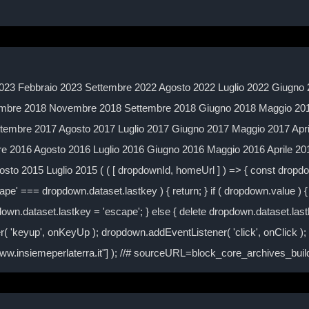
023 Febbraio 2023 Settembre 2022 Agosto 2022 Luglio 2022 Giugno 
mbre 2018 Novembre 2018 Settembre 2018 Giugno 2018 Maggio 2018
embre 2017 Agosto 2017 Luglio 2017 Giugno 2017 Maggio 2017 Apr
 2016 Agosto 2016 Luglio 2016 Giugno 2016 Maggio 2016 Aprile 2
to 2015 Luglio 2015 ( ( [ dropdownId, homeUrl ] ) => { const drop
ape' === dropdown.dataset.lastkey ) { return; } if ( dropdown.value ) { 
own.dataset.lastkey = 'escape'; } else { delete dropdown.dataset.lastke
( 'keyup', onKeyUp ); dropdown.addEventListener( 'click', onClick )
/www.insiemeperlaterra.it"] ); //# sourceURL=block_core_archives_bu