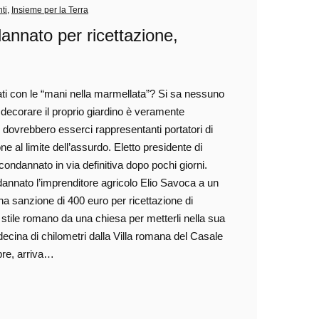
ti
,
Insieme per la Terra
dannato per ricettazione,
ti con le “mani nella marmellata”? Si sa nessuno
r decorare il proprio giardino è veramente
no, dovrebbero esserci rappresentanti portatori di
one al limite dell’assurdo. Eletto presidente di
 condannato in via definitiva dopo pochi giorni.
nnato l’imprenditore agricolo Elio Savoca a un
a sanzione di 400 euro per ricettazione di
n stile romano da una chiesa per metterli nella sua
 decina di chilometri dalla Villa romana del Casale
bre, arriva…