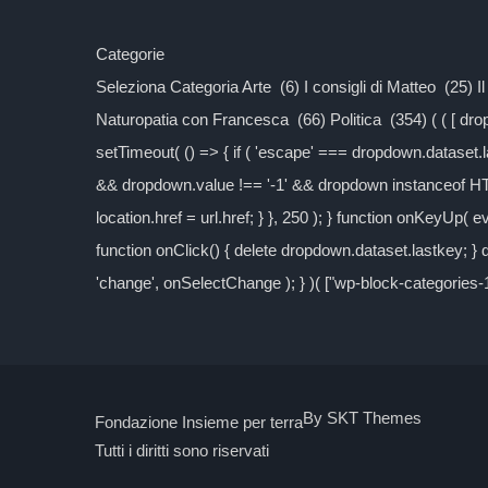
Categorie
Seleziona Categoria Arte (6) I consigli di Matteo (25) 
Naturopatia con Francesca (66) Politica (354) ( ( [ d
setTimeout( () => { if ( 'escape' === dropdown.dataset.las
&& dropdown.value !== '-1' && dropdown instanceof H
location.href = url.href; } }, 250 ); } function onKeyUp( 
function onClick() { delete dropdown.dataset.lastkey; 
'change', onSelectChange ); } )( ["wp-block-categories
By SKT Themes
Fondazione Insieme per terra
Tutti i diritti sono riservati