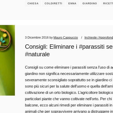
CHIESA
COLDIRETTI
ENNA
GIARDINO
RICET
3 Dicembre 2016
by
Mauro Cappuccio
Inchieste / Approfon
Consigli: Eliminare i #parassiti s
#naturale
Consigli su come eliminare i parassiti senza l’uso di a
giardino non significa necessariamente utilizzare sosta
severamente sconsigliato soprattutto se in giardino ci
sono più sicuri per la salute dell’uomo e quella dell’am
coltivazione di un orto biologico. L’agricoltore biologico,
particolari piante che vanno coltivate nell’orto. Per c
balcone, ecco alcuni rimedi per eliminare i parassiti in
animali che per sopravvivere arrivano a distruggere inte