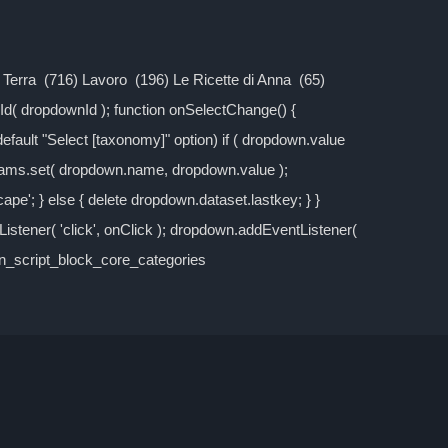
la Terra (716) Lavoro (196) Le Ricette di Anna (65)
d( dropdownId ); function onSelectChange() {
 default "Select [taxonomy]" option) if ( dropdown.value
rams.set( dropdown.name, dropdown.value );
cape'; } else { delete dropdown.dataset.lastkey; } }
stener( 'click', onClick ); dropdown.addEventListener(
own_script_block_core_categories