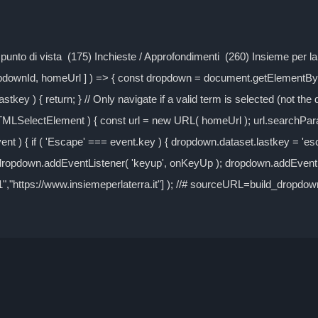
Il punto di vista (175) Inchieste / Approfondimenti (260) Insieme per 
ropdownId, homeUrl ] ) => { const dropdown = document.getElementByI
tkey ) { return; } // Only navigate if a valid term is selected (not the
TMLSelectElement ) { const url = new URL( homeUrl ); url.searchPa
event ) { if ( 'Escape' === event.key ) { dropdown.dataset.lastkey = 'es
} dropdown.addEventListener( 'keyup', onKeyUp ); dropdown.addEventLi
-1","https://www.insiemeperlaterra.it"] ); //# sourceURL=build_dropd