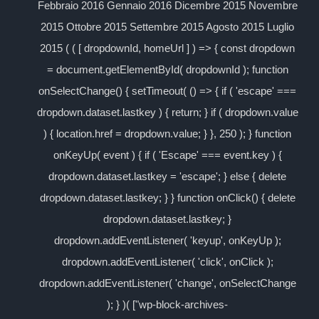
Febbraio 2016 Gennaio 2016 Dicembre 2015 Novembre
2015 Ottobre 2015 Settembre 2015 Agosto 2015 Luglio
2015 ( ( [ dropdownId, homeUrl ] ) => { const dropdown
= document.getElementById( dropdownId ); function
onSelectChange() { setTimeout( () => { if ( 'escape' ===
dropdown.dataset.lastkey ) { return; } if ( dropdown.value
) { location.href = dropdown.value; } }, 250 ); } function
onKeyUp( event ) { if ( 'Escape' === event.key ) {
dropdown.dataset.lastkey = 'escape'; } else { delete
dropdown.dataset.lastkey; } } function onClick() { delete
dropdown.dataset.lastkey; }
dropdown.addEventListener( 'keyup', onKeyUp );
dropdown.addEventListener( 'click', onClick );
dropdown.addEventListener( 'change', onSelectChange
); } )( ["wp-block-archives-