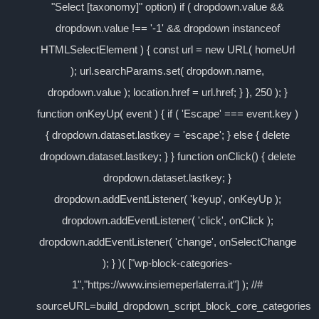
"Select [taxonomy]" option) if ( dropdown.value &&
dropdown.value !== '-1' && dropdown instanceof
HTMLSelectElement ) { const url = new URL( homeUrl
); url.searchParams.set( dropdown.name,
dropdown.value ); location.href = url.href; } }, 250 ); }
function onKeyUp( event ) { if ( 'Escape' === event.key )
{ dropdown.dataset.lastkey = 'escape'; } else { delete
dropdown.dataset.lastkey; } } function onClick() { delete
dropdown.dataset.lastkey; }
dropdown.addEventListener( 'keyup', onKeyUp );
dropdown.addEventListener( 'click', onClick );
dropdown.addEventListener( 'change', onSelectChange
); } )( ["wp-block-categories-
1","https://www.insiemeperlaterra.it"] ); //#
sourceURL=build_dropdown_script_block_core_categories