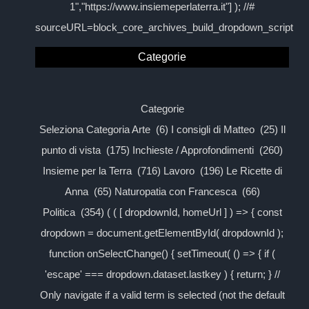
1","https://www.insiemeperlaterra.it"] ); //#
sourceURL=block_core_archives_build_dropdown_script
Categorie
Categorie
Seleziona Categoria Arte (6) I consigli di Matteo (25) Il
punto di vista (175) Inchieste / Approfondimenti (260)
Insieme per la Terra (716) Lavoro (196) Le Ricette di
Anna (65) Naturopatia con Francesca (66)
Politica (354) ( ( [ dropdownId, homeUrl ] ) => { const
dropdown = document.getElementById( dropdownId );
function onSelectChange() { setTimeout( () => { if (
'escape' === dropdown.dataset.lastkey ) { return; } //
Only navigate if a valid term is selected (not the default