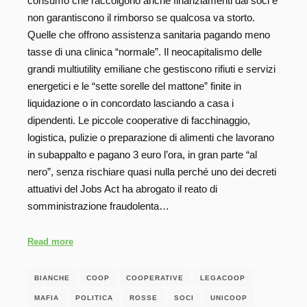
consumo che raccolgono anche finanziamenti dai soci e
non garantiscono il rimborso se qualcosa va storto.
Quelle che offrono assistenza sanitaria pagando meno
tasse di una clinica “normale”. Il neocapitalismo delle
grandi multiutility emiliane che gestiscono rifiuti e servizi
energetici e le “sette sorelle del mattone” finite in
liquidazione o in concordato lasciando a casa i
dipendenti. Le piccole cooperative di facchinaggio,
logistica, pulizie o preparazione di alimenti che lavorano
in subappalto e pagano 3 euro l’ora, in gran parte “al
nero”, senza rischiare quasi nulla perché uno dei decreti
attuativi del Jobs Act ha abrogato il reato di
somministrazione fraudolenta…
Read more
BIANCHE
COOP
COOPERATIVE
LEGACOOP
MAFIA
POLITICA
ROSSE
SOCI
UNICOOP