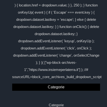
) { location.href = dropdown.value; } }, 250 ); } function
onKeyUp( event ) { if ( 'Escape' === event.key ) {
dropdown.dataset.lastkey = 'escape'; } else { delete
dropdown.dataset.lastkey; } } function onClick() { delete
dropdown.dataset.lastkey; }
dropdown.addEventListener( 'keyup', onKeyUp );
dropdown.addEventListener( 'click', onClick );
dropdown.addEventListener( 'change', onSelectChange
); } )( ["wp-block-archives-
1","https://www.insiemeperlaterra.it"] ); //#
sourceURL=block_core_archives_build_dropdown_script
Categorie
Categorie