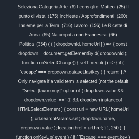
Seleziona Categoria Arte (6) I consigli di Matteo (25) Il
punto di vista (175) Inchieste / Approfondimenti (260)
Insieme per la Terra (716) Lavoro (196) Le Ricette di
Anna (65) Naturopatia con Francesca (66)
Politica (354) ( ( [ dropdownId, homeUrl ] ) => { const
dropdown = document.getElementById( dropdownId );
function onSelectChange() { setTimeout( () => { if (
'escape' === dropdown.dataset.lastkey ) { return; } //
Only navigate if a valid term is selected (not the default
"Select [taxonomy]" option) if ( dropdown.value &&
dropdown.value !== '-1' && dropdown instanceof
HTMLSelectElement ) { const url = new URL( homeUrl
); url.searchParams.set( dropdown.name,
dropdown.value ); location.href = url.href; } }, 250 ); }
function onKeyUp( event ) { if ( 'Escape' === event.key )