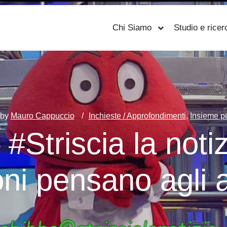
Chi Siamo
Studio e ricer
by
Mauro Cappuccio
Inchieste / Approfondimenti
,
Insieme pe
#Striscia la notiz
oni pensano agli a