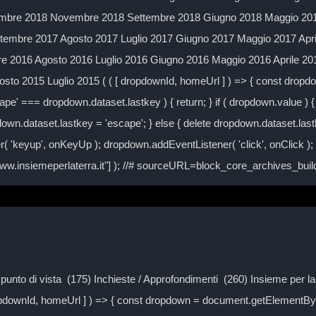
mbre 2018 Novembre 2018 Settembre 2018 Giugno 2018 Maggio 2018
embre 2017 Agosto 2017 Luglio 2017 Giugno 2017 Maggio 2017 Apr
 2016 Agosto 2016 Luglio 2016 Giugno 2016 Maggio 2016 Aprile 2
to 2015 Luglio 2015 ( ( [ dropdownId, homeUrl ] ) => { const drop
ape' === dropdown.dataset.lastkey ) { return; } if ( dropdown.value ) { 
own.dataset.lastkey = 'escape'; } else { delete dropdown.dataset.lastke
( 'keyup', onKeyUp ); dropdown.addEventListener( 'click', onClick )
/www.insiemeperlaterra.it"] ); //# sourceURL=block_core_archives_bu
Il punto di vista (175) Inchieste / Approfondimenti (260) Insieme per 
ropdownId, homeUrl ] ) => { const dropdown = document.getElementByI