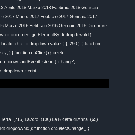
 Aprile 2018 Marzo 2018 Febbraio 2018 Gennaio
ile 2017 Marzo 2017 Febbraio 2017 Gennaio 2017
016 Marzo 2016 Febbraio 2016 Gennaio 2016 Dicembre
down = document.getElementById( dropdownId );
location.href = dropdown.value; } }, 250 ); } function
y; } } function onClick() { delete
; dropdown.addEventListener( 'change',
ild_dropdown_script
la Terra (716) Lavoro (196) Le Ricette di Anna (65)
d( dropdownId ); function onSelectChange() {