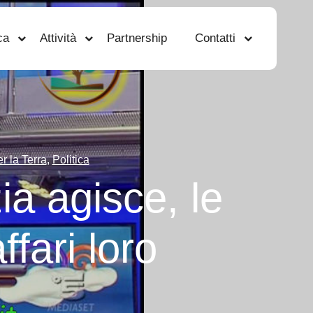
ca
Attività
Partnership
Contatti
r la Terra
,
Politica
ia agisce, le
ffari loro