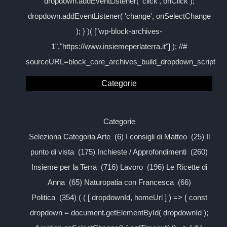
dropdown.addEventListener( 'click', onClick );
dropdown.addEventListener( 'change', onSelectChange
); } )( ["wp-block-archives-
1","https://www.insiemeperlaterra.it"] ); //#
sourceURL=block_core_archives_build_dropdown_script
Categorie
Categorie
Seleziona Categoria Arte (6) I consigli di Matteo (25) Il
punto di vista (175) Inchieste / Approfondimenti (260)
Insieme per la Terra (716) Lavoro (196) Le Ricette di
Anna (65) Naturopatia con Francesca (66)
Politica (354) ( ( [ dropdownId, homeUrl ] ) => { const
dropdown = document.getElementById( dropdownId );