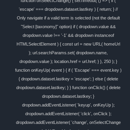
function onSelectChange() { setTimeout( () => { if (
'escape' === dropdown.dataset.lastkey ) { return; } //
Only navigate if a valid term is selected (not the default
"Select [taxonomy]" option) if ( dropdown.value &&
dropdown.value !== '-1' && dropdown instanceof
HTMLSelectElement ) { const url = new URL( homeUrl
); url.searchParams.set( dropdown.name,
dropdown.value ); location.href = url.href; } }, 250 ); }
function onKeyUp( event ) { if ( 'Escape' === event.key )
{ dropdown.dataset.lastkey = 'escape'; } else { delete
dropdown.dataset.lastkey; } } function onClick() { delete
dropdown.dataset.lastkey; }
dropdown.addEventListener( 'keyup', onKeyUp );
dropdown.addEventListener( 'click', onClick );
dropdown.addEventListener( 'change', onSelectChange