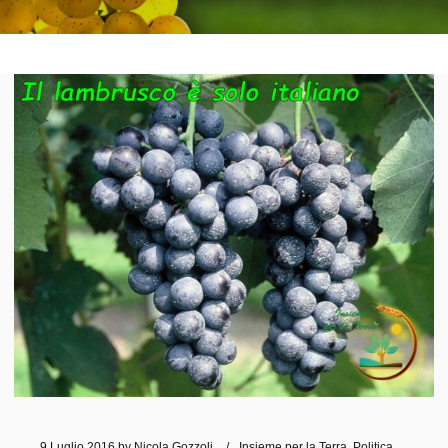
9 Luglio 2016
by
Nicola Gozzoli
Insieme per la Terra
,
Politica