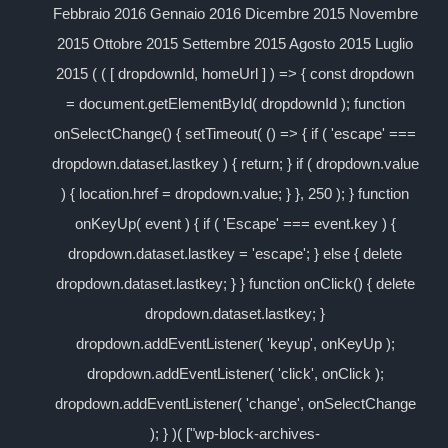
Febbraio 2016 Gennaio 2016 Dicembre 2015 Novembre
2015 Ottobre 2015 Settembre 2015 Agosto 2015 Luglio
2015 ( ( [ dropdownId, homeUrl ] ) => { const dropdown
= document.getElementById( dropdownId ); function
onSelectChange() { setTimeout( () => { if ( 'escape' ===
dropdown.dataset.lastkey ) { return; } if ( dropdown.value
) { location.href = dropdown.value; } }, 250 ); } function
onKeyUp( event ) { if ( 'Escape' === event.key ) {
dropdown.dataset.lastkey = 'escape'; } else { delete
dropdown.dataset.lastkey; } } function onClick() { delete
dropdown.dataset.lastkey; }
dropdown.addEventListener( 'keyup', onKeyUp );
dropdown.addEventListener( 'click', onClick );
dropdown.addEventListener( 'change', onSelectChange
); } )( ["wp-block-archives-