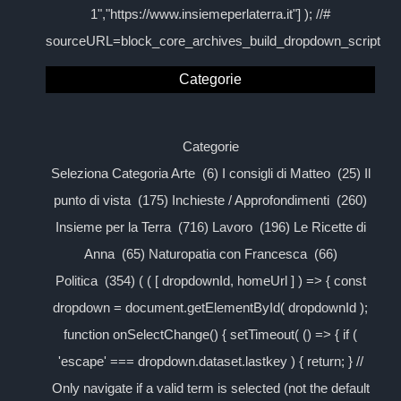
1","https://www.insiemeperlaterra.it"] ); //#
sourceURL=block_core_archives_build_dropdown_script
Categorie
Categorie
Seleziona Categoria Arte (6) I consigli di Matteo (25) Il
punto di vista (175) Inchieste / Approfondimenti (260)
Insieme per la Terra (716) Lavoro (196) Le Ricette di
Anna (65) Naturopatia con Francesca (66)
Politica (354) ( ( [ dropdownId, homeUrl ] ) => { const
dropdown = document.getElementById( dropdownId );
function onSelectChange() { setTimeout( () => { if (
'escape' === dropdown.dataset.lastkey ) { return; } //
Only navigate if a valid term is selected (not the default