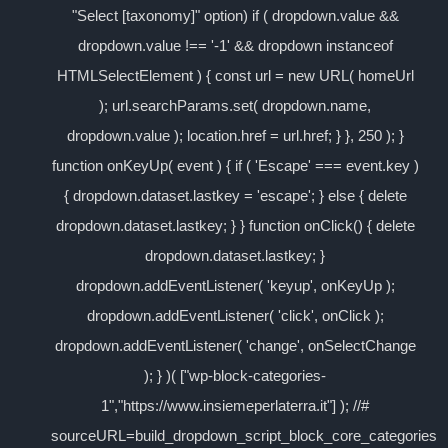
"Select [taxonomy]" option) if ( dropdown.value &&
dropdown.value !== '-1' && dropdown instanceof
HTMLSelectElement ) { const url = new URL( homeUrl
); url.searchParams.set( dropdown.name,
dropdown.value ); location.href = url.href; } }, 250 ); }
function onKeyUp( event ) { if ( 'Escape' === event.key )
{ dropdown.dataset.lastkey = 'escape'; } else { delete
dropdown.dataset.lastkey; } } function onClick() { delete
dropdown.dataset.lastkey; }
dropdown.addEventListener( 'keyup', onKeyUp );
dropdown.addEventListener( 'click', onClick );
dropdown.addEventListener( 'change', onSelectChange
); } )( ["wp-block-categories-
1","https://www.insiemeperlaterra.it"] ); //#
sourceURL=build_dropdown_script_block_core_categories