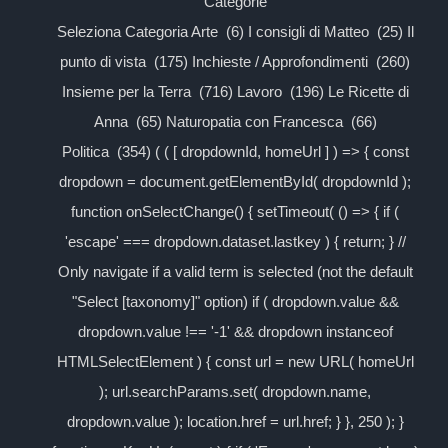
Categorie
Seleziona Categoria Arte (6) I consigli di Matteo (25) Il
punto di vista (175) Inchieste / Approfondimenti (260)
Insieme per la Terra (716) Lavoro (196) Le Ricette di
Anna (65) Naturopatia con Francesca (66)
Politica (354) ( ( [ dropdownId, homeUrl ] ) => { const
dropdown = document.getElementById( dropdownId );
function onSelectChange() { setTimeout( () => { if (
'escape' === dropdown.dataset.lastkey ) { return; } //
Only navigate if a valid term is selected (not the default
"Select [taxonomy]" option) if ( dropdown.value &&
dropdown.value !== '-1' && dropdown instanceof
HTMLSelectElement ) { const url = new URL( homeUrl
); url.searchParams.set( dropdown.name,
dropdown.value ); location.href = url.href; } }, 250 ); }