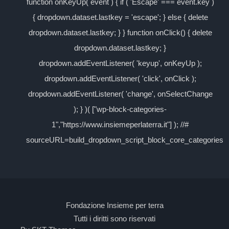
function onKeyUp( event ) { if ( 'Escape' === event.key )
{ dropdown.dataset.lastkey = 'escape'; } else { delete
dropdown.dataset.lastkey; } } function onClick() { delete
dropdown.dataset.lastkey; }
dropdown.addEventListener( 'keyup', onKeyUp );
dropdown.addEventListener( 'click', onClick );
dropdown.addEventListener( 'change', onSelectChange
); } )( ["wp-block-categories-
1","https://www.insiemeperlaterra.it"] ); //#
sourceURL=build_dropdown_script_block_core_categories
Fondazione Insieme per terra
Tutti i diritti sono riservati