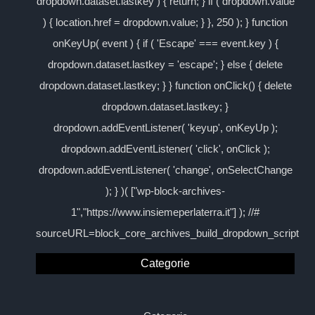
dropdown.dataset.lastkey ) { return; } if ( dropdown.value
) { location.href = dropdown.value; } }, 250 ); } function
onKeyUp( event ) { if ( 'Escape' === event.key ) {
dropdown.dataset.lastkey = 'escape'; } else { delete
dropdown.dataset.lastkey; } } function onClick() { delete
dropdown.dataset.lastkey; }
dropdown.addEventListener( 'keyup', onKeyUp );
dropdown.addEventListener( 'click', onClick );
dropdown.addEventListener( 'change', onSelectChange
); } )( ["wp-block-archives-
1","https://www.insiemeperlaterra.it"] ); //#
sourceURL=block_core_archives_build_dropdown_script
Categorie