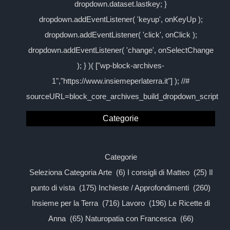
dropdown.dataset.lastkey; }
dropdown.addEventListener( 'keyup', onKeyUp );
dropdown.addEventListener( 'click', onClick );
dropdown.addEventListener( 'change', onSelectChange
); } )( ["wp-block-archives-
1","https://www.insiemeperlaterra.it"] ); //#
sourceURL=block_core_archives_build_dropdown_script
Categorie
Categorie
Seleziona Categoria Arte (6) I consigli di Matteo (25) Il
punto di vista (175) Inchieste / Approfondimenti (260)
Insieme per la Terra (716) Lavoro (196) Le Ricette di
Anna (65) Naturopatia con Francesca (66)