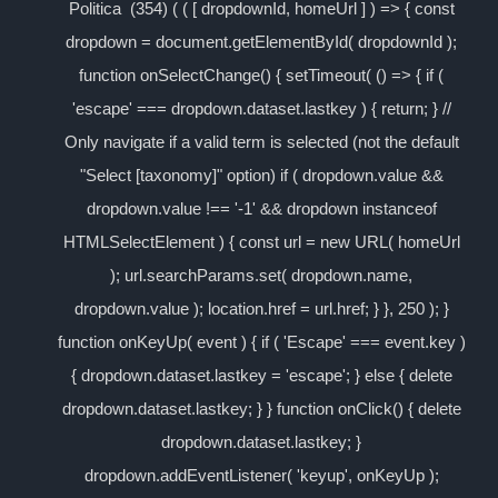
Politica (354) ( ( [ dropdownId, homeUrl ] ) => { const
dropdown = document.getElementById( dropdownId );
function onSelectChange() { setTimeout( () => { if (
'escape' === dropdown.dataset.lastkey ) { return; } //
Only navigate if a valid term is selected (not the default
"Select [taxonomy]" option) if ( dropdown.value &&
dropdown.value !== '-1' && dropdown instanceof
HTMLSelectElement ) { const url = new URL( homeUrl
); url.searchParams.set( dropdown.name,
dropdown.value ); location.href = url.href; } }, 250 ); }
function onKeyUp( event ) { if ( 'Escape' === event.key )
{ dropdown.dataset.lastkey = 'escape'; } else { delete
dropdown.dataset.lastkey; } } function onClick() { delete
dropdown.dataset.lastkey; }
dropdown.addEventListener( 'keyup', onKeyUp );