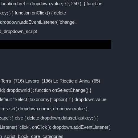
location.href = dropdown.value; } }, 250 ); } function
y; } } function onClick() { delete
; dropdown.addEventListener( 'change',
ild_dropdown_script
la Terra (716) Lavoro (196) Le Ricette di Anna (65)
d( dropdownId ); function onSelectChange() {
 default "Select [taxonomy]" option) if ( dropdown.value
rams.set( dropdown.name, dropdown.value );
cape'; } else { delete dropdown.dataset.lastkey; } }
stener( 'click', onClick ); dropdown.addEventListener(
own_script_block_core_categories