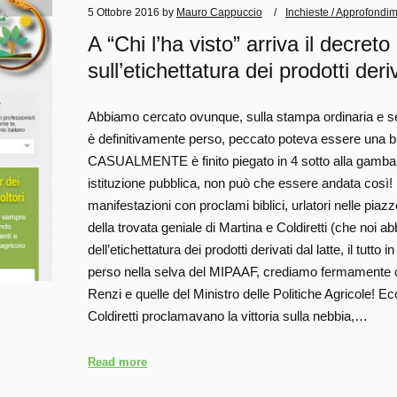
5 Ottobre 2016
by
Mauro Cappuccio
Inchieste / Approfondim
A “Chi l’ha visto” arriva il decret
sull’etichettatura dei prodotti deriv
Abbiamo cercato ovunque, sulla stampa ordinaria e se
è definitivamente perso, peccato poteva essere una b
CASUALMENTE è finito piegato in 4 sotto alla gamba di 
istituzione pubblica, non può che essere andata così! 
manifestazioni con proclami biblici, urlatori nelle pia
della trovata geniale di Martina e Coldiretti (che noi 
dell’etichettatura dei prodotti derivati dal latte, il tutto
perso nella selva del MIPAAF, crediamo fermamente che
Renzi e quelle del Ministro delle Politiche Agricole! Ecc
Coldiretti proclamavano la vittoria sulla nebbia,…
Read more