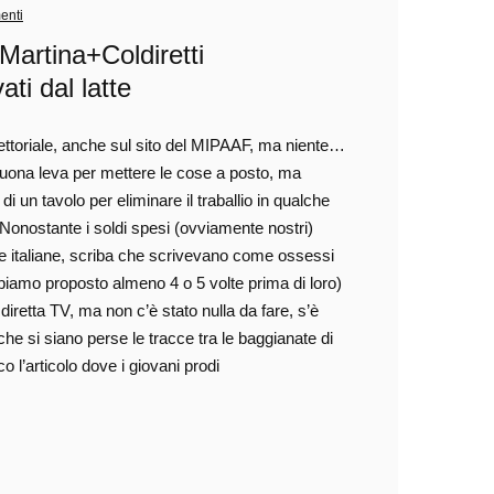
enti
o Martina+Coldiretti
ati dal latte
ttoriale, anche sul sito del MIPAAF, ma niente…
uona leva per mettere le cose a posto, ma
un tavolo per eliminare il traballio in qualche
Nonostante i soldi spesi (ovviamente nostri)
zze italiane, scriba che scrivevano come ossessi
abbiamo proposto almeno 4 o 5 volte prima di loro)
 in diretta TV, ma non c’è stato nulla da fare, s’è
 si siano perse le tracce tra le baggianate di
o l’articolo dove i giovani prodi