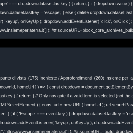
ape' === dropdown.dataset.lastkey ) { return; } if ( dropdown.value ) { 
own.dataset.lastkey = 'escape'; } else { delete dropdown.dataset.lastke
( 'keyup', onKeyUp ); dropdown.addEventListener( 'click', onClick )
/www.insiemeperlaterra.it"] ); //# sourceURL=block_core_archives_bu
Il punto di vista (175) Inchieste / Approfondimenti (260) Insieme per 
ropdownId, homeUrl ] ) => { const dropdown = document.getElementByI
tkey ) { return; } // Only navigate if a valid term is selected (not the
TMLSelectElement ) { const url = new URL( homeUrl ); url.searchPa
event ) { if ( 'Escape' === event.key ) { dropdown.dataset.lastkey = 'es
} dropdown.addEventListener( 'keyup', onKeyUp ); dropdown.addEventLi
-1","https://www.insiemeperlaterra.it"] ); //# sourceURL=build_dropd