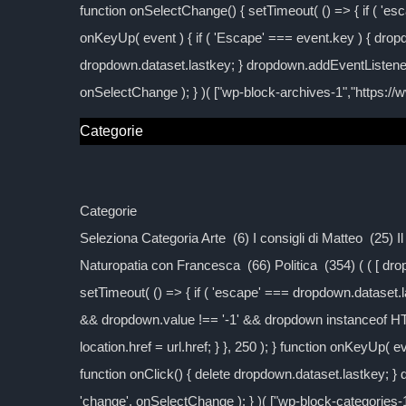
function onSelectChange() { setTimeout( () => { if ( 'esc
onKeyUp( event ) { if ( 'Escape' === event.key ) { dropd
dropdown.dataset.lastkey; } dropdown.addEventListener
onSelectChange ); } )( ["wp-block-archives-1","https:/
Categorie
Categorie
Seleziona Categoria Arte (6) I consigli di Matteo (25) 
Naturopatia con Francesca (66) Politica (354) ( ( [ d
setTimeout( () => { if ( 'escape' === dropdown.dataset.las
&& dropdown.value !== '-1' && dropdown instanceof H
location.href = url.href; } }, 250 ); } function onKeyUp( 
function onClick() { delete dropdown.dataset.lastkey; 
'change', onSelectChange ); } )( ["wp-block-categories