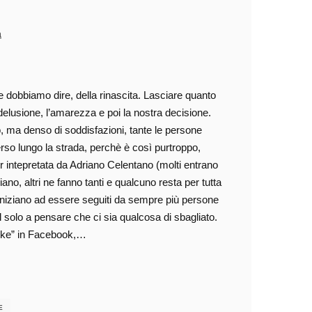
a
se dobbiamo dire, della rinascita. Lasciare quanto
 delusione, l’amarezza e poi la nostra decisione.
to, ma denso di soddisfazioni, tante le persone
perso lungo la strada, perchè è così purtroppo,
 intepretata da Adriano Celentano (molti entrano
ano, altri ne fanno tanti e qualcuno resta per tutta
o iniziano ad essere seguiti da sempre più persone
il solo a pensare che ci sia qualcosa di sbagliato.
“Like” in Facebook,…
E