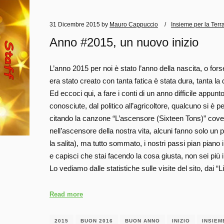
31 Dicembre 2015
by
Mauro Cappuccio
Insieme per la Terr
Anno #2015, un nuovo inizio
L’anno 2015 per noi è stato l’anno della nascita, o for
era stato creato con tanta fatica è stata dura, tanta la
Ed eccoci qui, a fare i conti di un anno difficile appun
conosciute, dal politico all’agricoltore, qualcuno si è 
citando la canzone “L’ascensore (Sixteen Tons)” cover
nell’ascensore della nostra vita, alcuni fanno solo un pi
la salita), ma tutto sommato, i nostri passi pian pian
e capisci che stai facendo la cosa giusta, non sei più 
Lo vediamo dalle statistiche sulle visite del sito, dai 
Read more
2015
BUON 2016
BUON ANNO
INIZIO
INSIEM