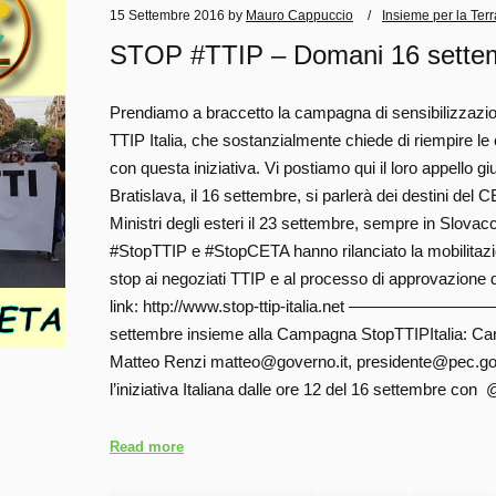
15 Settembre 2016
by
Mauro Cappuccio
Insieme per la Terr
STOP #TTIP – Domani 16 settembr
Prendiamo a braccetto la campagna di sensibilizzaz
TTIP Italia, che sostanzialmente chiede di riempire le c
con questa iniziativa. Vi postiamo qui il loro appello g
Bratislava, il 16 settembre, si parlerà dei destini del C
Ministri degli esteri il 23 settembre, sempre in Slovacch
#StopTTIP e #StopCETA hanno rilanciato la mobilitazi
stop ai negoziati TTIP e al processo di approvazione
link: http://www.stop-ttip-italia.net ———
settembre insieme alla Campagna StopTTIPItalia: Ca
Matteo Renzi matteo@governo.it, presidente@pec.gove
l’iniziativa Italiana dalle ore 12 del 16 settembre con
Read more