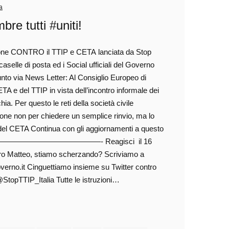
a
e tutti #uniti!
ione CONTRO il TTIP e CETA lanciata da Stop
aselle di posta ed i Social ufficiali del Governo
iunto via News Letter: Al Consiglio Europeo di
ETA e del TTIP in vista dell’incontro informale dei
ia. Per questo le reti della società civile
one non per chiedere un semplice rinvio, ma lo
 del CETA Continua con gli aggiornamenti a questo
———————————————————- Reagisci il 16
ro Matteo, stiamo scherzando? Scriviamo a
rno.it Cinguettiamo insieme su Twitter contro
 @StopTTIP_Italia Tutte le istruzioni…