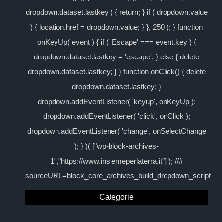
dropdown.dataset.lastkey ) { return; } if ( dropdown.value
) { location.href = dropdown.value; } }, 250 ); } function
onKeyUp( event ) { if ( 'Escape' === event.key ) {
dropdown.dataset.lastkey = 'escape'; } else { delete
dropdown.dataset.lastkey; } } function onClick() { delete
dropdown.dataset.lastkey; }
dropdown.addEventListener( 'keyup', onKeyUp );
dropdown.addEventListener( 'click', onClick );
dropdown.addEventListener( 'change', onSelectChange
); } )( ["wp-block-archives-
1","https://www.insiemeperlaterra.it"] ); //#
sourceURL=block_core_archives_build_dropdown_script
Categorie