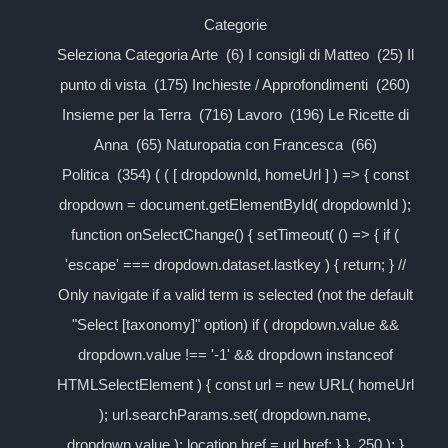
Categorie
Seleziona Categoria Arte (6) I consigli di Matteo (25) Il
punto di vista (175) Inchieste / Approfondimenti (260)
Insieme per la Terra (716) Lavoro (196) Le Ricette di
Anna (65) Naturopatia con Francesca (66)
Politica (354) ( ( [ dropdownId, homeUrl ] ) => { const
dropdown = document.getElementById( dropdownId );
function onSelectChange() { setTimeout( () => { if (
'escape' === dropdown.dataset.lastkey ) { return; } //
Only navigate if a valid term is selected (not the default
"Select [taxonomy]" option) if ( dropdown.value &&
dropdown.value !== '-1' && dropdown instanceof
HTMLSelectElement ) { const url = new URL( homeUrl
); url.searchParams.set( dropdown.name,
dropdown.value ); location.href = url.href; } }, 250 ); }