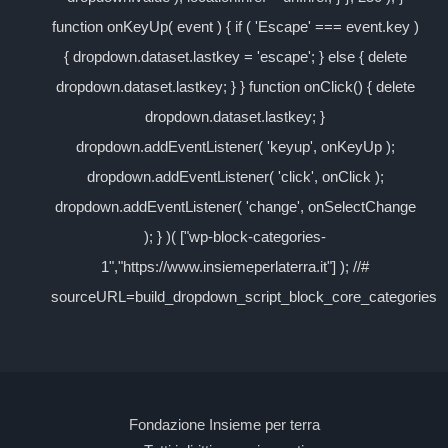
function onKeyUp( event ) { if ( 'Escape' === event.key )
{ dropdown.dataset.lastkey = 'escape'; } else { delete
dropdown.dataset.lastkey; } } function onClick() { delete
dropdown.dataset.lastkey; }
dropdown.addEventListener( 'keyup', onKeyUp );
dropdown.addEventListener( 'click', onClick );
dropdown.addEventListener( 'change', onSelectChange
); } )( ["wp-block-categories-
1","https://www.insiemeperlaterra.it"] ); //#
sourceURL=build_dropdown_script_block_core_categories
Fondazione Insieme per terra