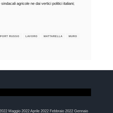
indacali agricole ne dai vertici politici italiani;
PORT RUSSO
LAVORO
MATTARELLA
MURO
2022 Maggio 2022 Aprile 2022 Febbraio 2022 Gennaio