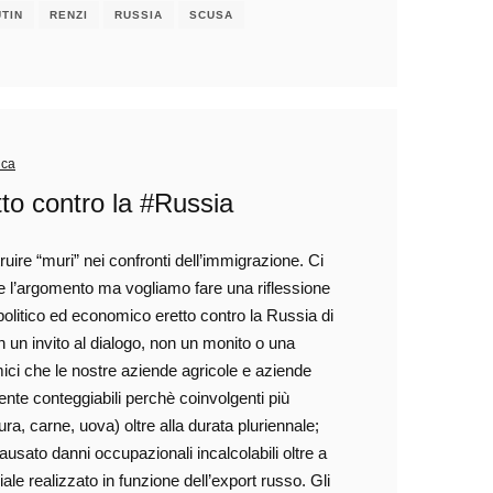
TIN
RENZI
RUSSIA
SCUSA
ica
tto contro la #Russia
truire “muri” nei confronti dell’immigrazione. Ci
e l’argomento ma vogliamo fare una riflessione
politico ed economico eretto contro la Russia di
 un invito al dialogo, non un monito o una
ici che le nostre aziende agricole e aziende
nte conteggiabili perchè coinvolgenti più
dura, carne, uova) oltre alla durata pluriennale;
ausato danni occupazionali incalcolabili oltre a
e realizzato in funzione dell’export russo. Gli