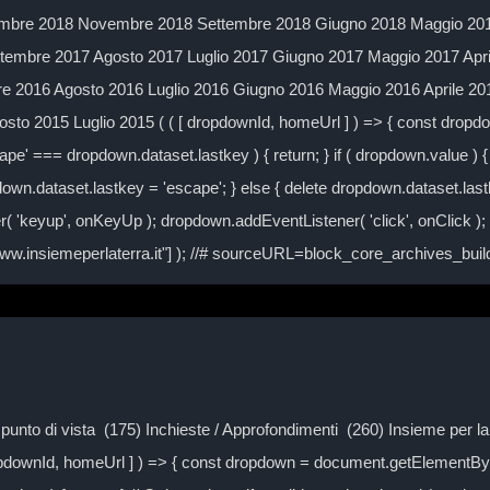
mbre 2018 Novembre 2018 Settembre 2018 Giugno 2018 Maggio 2018
embre 2017 Agosto 2017 Luglio 2017 Giugno 2017 Maggio 2017 Apr
 2016 Agosto 2016 Luglio 2016 Giugno 2016 Maggio 2016 Aprile 2
to 2015 Luglio 2015 ( ( [ dropdownId, homeUrl ] ) => { const drop
ape' === dropdown.dataset.lastkey ) { return; } if ( dropdown.value ) { 
own.dataset.lastkey = 'escape'; } else { delete dropdown.dataset.lastke
( 'keyup', onKeyUp ); dropdown.addEventListener( 'click', onClick )
/www.insiemeperlaterra.it"] ); //# sourceURL=block_core_archives_bu
Il punto di vista (175) Inchieste / Approfondimenti (260) Insieme per 
ropdownId, homeUrl ] ) => { const dropdown = document.getElementByI