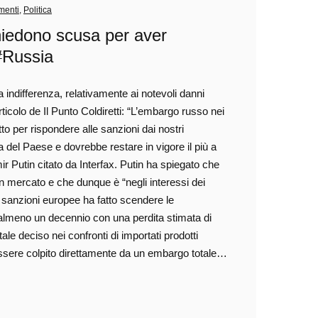
menti
,
Politica
chiedono scusa per aver
 #Russia
ta indifferenza, relativamente ai notevoli danni
icolo de Il Punto Coldiretti: “L’embargo russo nei
tto per rispondere alle sanzioni dai nostri
ia del Paese e dovrebbe restare in vigore il più a
ir Putin citato da Interfax. Putin ha spiegato che
on mercato e che dunque è “negli interessi dei
sanzioni europee ha fatto scendere le
 almeno un decennio con una perdita stimata di
ale deciso nei confronti di importati prodotti
 essere colpito direttamente da un embargo totale…