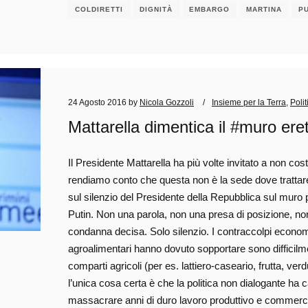
COLDIRETTI
DIGNITÀ
EMBARGO
MARTINA
PU
24 Agosto 2016
by
Nicola Gozzoli
Insieme per la Terra
,
Polit
Mattarella dimentica il #muro ere
Il Presidente Mattarella ha più volte invitato a non cos
rendiamo conto che questa non è la sede dove trattar
sul silenzio del Presidente della Repubblica sul muro 
Putin. Non una parola, non una presa di posizione, non
condanna decisa. Solo silenzio. I contraccolpi econom
agroalimentari hanno dovuto sopportare sono difficilme
comparti agricoli (per es. lattiero-caseario, frutta, ver
l’unica cosa certa è che la politica non dialogante ha c
massacrare anni di duro lavoro produttivo e commercial