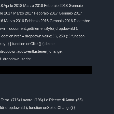
 Aprile 2018 Marzo 2018 Febbraio 2018 Gennaio
ile 2017 Marzo 2017 Febbraio 2017 Gennaio 2017
016 Marzo 2016 Febbraio 2016 Gennaio 2016 Dicembre
down = document.getElementById( dropdownId );
location.href = dropdown.value; } }, 250 ); } function
y; } } function onClick() { delete
; dropdown.addEventListener( 'change',
ild_dropdown_script
la Terra (716) Lavoro (196) Le Ricette di Anna (65)
d( dropdownId ); function onSelectChange() {